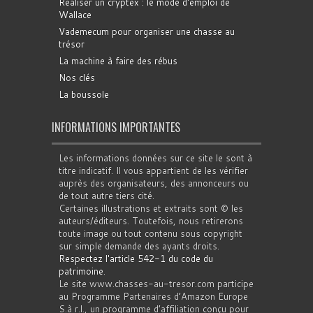
Réaliser un cryptex : le mode d'emploi de
Wallace
Vademecum pour organiser une chasse au
trésor
La machine à faire des rébus
Nos clés
La boussole
INFORMATIONS IMPORTANTES
Les informations données sur ce site le sont à
titre indicatif. Il vous appartient de les vérifier
auprès des organisateurs, des annonceurs ou
de tout autre tiers cité.
Certaines illustrations et extraits sont © les
auteurs/éditeurs. Toutefois, nous retirerons
toute image ou tout contenu sous copyright
sur simple demande des ayants droits.
Respectez l'article 542-1 du code du
patrimoine
.
Le site www.chasses-au-tresor.com participe
au Programme Partenaires d’Amazon Europe
S.à r.l., un programme d’affiliation conçu pour