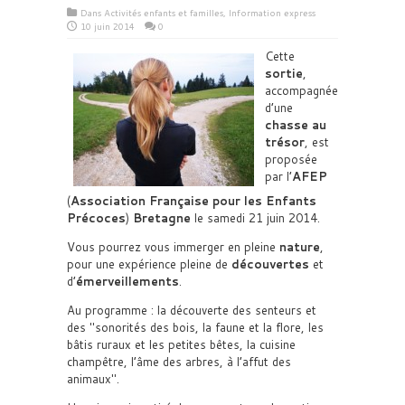
Dans
Activités enfants et familles
,
Information express
10 juin 2014
0
Cette
sortie
,
accompagnée
d’une
chasse au
trésor
, est
proposée
par l’
AFEP
(
Association Française pour les Enfants
Précoces
)
Bretagne
le samedi 21 juin 2014.
Vous pourrez vous immerger en pleine
nature
,
pour une expérience pleine de
découvertes
et
d’
émerveillements
.
Au programme : la découverte des senteurs et
des
sonorités des bois, la faune et la flore, les
bâtis ruraux et les petites bêtes, la cuisine
champêtre, l’âme des arbres, à l’affut des
animaux
.