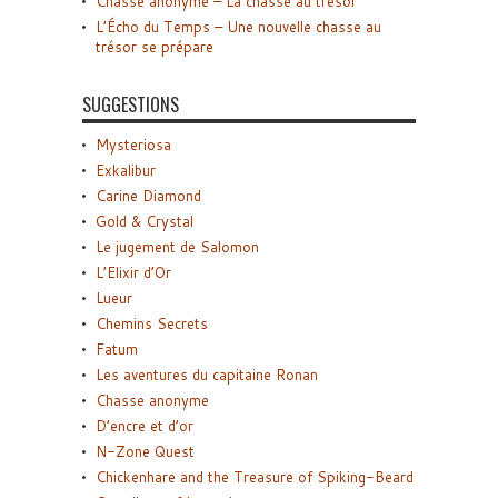
Chasse anonyme – La chasse au trésor
L’Écho du Temps – Une nouvelle chasse au
trésor se prépare
SUGGESTIONS
Mysteriosa
Exkalibur
Carine Diamond
Gold & Crystal
Le jugement de Salomon
L’Elixir d’Or
Lueur
Chemins Secrets
Fatum
Les aventures du capitaine Ronan
Chasse anonyme
D’encre et d’or
N-Zone Quest
Chickenhare and the Treasure of Spiking-Beard