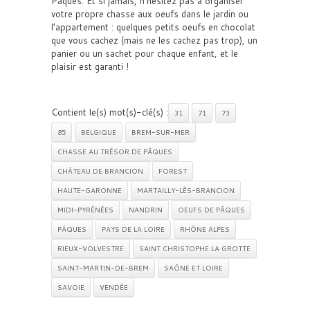
Pâques. Et si jamais, n’hésitez pas à organiser
votre propre chasse aux oeufs dans le jardin ou
l’appartement : quelques petits oeufs en chocolat
que vous cachez (mais ne les cachez pas trop), un
panier ou un sachet pour chaque enfant, et le
plaisir est garanti !
Contient le(s) mot(s)-clé(s) :
31
71
73
85
BELGIQUE
BREM-SUR-MER
CHASSE AU TRÉSOR DE PÂQUES
CHÂTEAU DE BRANCION
FOREST
HAUTE-GARONNE
MARTAILLY-LÈS-BRANCION
MIDI-PYRÉNÉES
NANDRIN
OEUFS DE PÂQUES
PÂQUES
PAYS DE LA LOIRE
RHÔNE ALPES
RIEUX-VOLVESTRE
SAINT CHRISTOPHE LA GROTTE
SAINT-MARTIN-DE-BREM
SAÔNE ET LOIRE
SAVOIE
VENDÉE