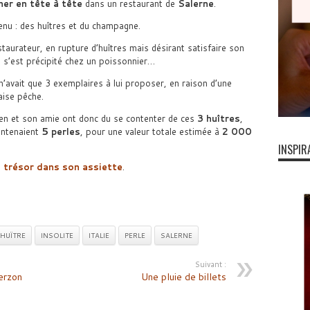
ner en tête à tête
dans un restaurant de
Salerne
.
nu : des huîtres et du champagne.
staurateur, en rupture d’huîtres mais désirant satisfaire son
t, s’est précipité chez un poissonnier…
n’avait que 3 exemplaires à lui proposer, en raison d’une
ise pêche.
lien et son amie ont donc du se contenter de ces
3 huîtres
,
ontenaient
5 perles
, pour une valeur totale estimée à
2 000
INSPIR
n trésor dans son assiette
.
HUÏTRE
INSOLITE
ITALIE
PERLE
SALERNE
Suivant :
erzon
Une pluie de billets