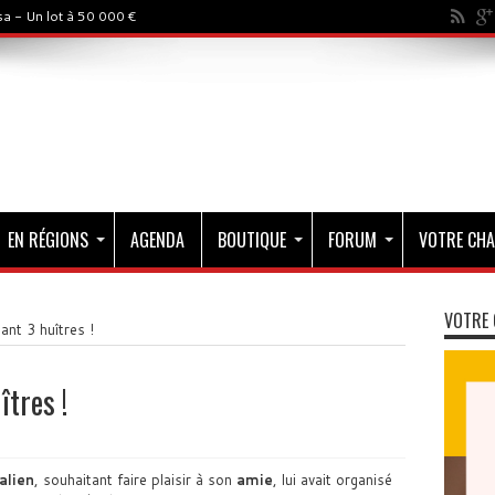
a - Un lot à 50 000 €
EN RÉGIONS
AGENDA
BOUTIQUE
FORUM
VOTRE CHA
VOTRE 
nt 3 huîtres !
tres !
alien
, souhaitant faire plaisir à son
amie
, lui avait organisé