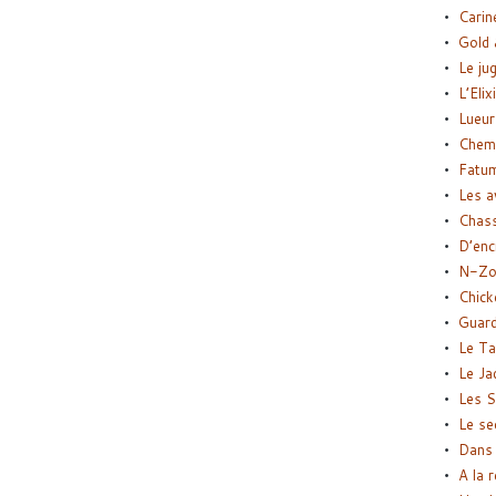
Carin
Gold 
Le ju
L’Elix
Lueur
Chemi
Fatu
Les a
Chas
D’enc
N-Zo
Chick
Guard
Le Ta
Le Ja
Les S
Le se
Dans 
A la 