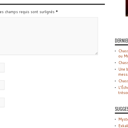
Les champs requis sont surlignés
*
DERNIE
Chass
ou M
Chass
Une b
mess
Chass
L’Éch
tréso
SUGGE
Myste
Exkal