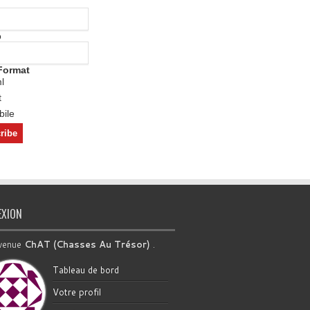
o
Format
l
t
ile
EXION
venue
ChAT (Chasses Au Trésor)
.
Tableau de bord
Votre profil