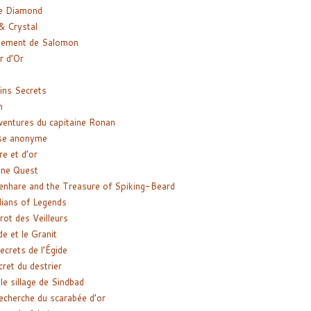
e Diamond
& Crystal
gement de Salomon
ir d’Or
ns Secrets
m
ventures du capitaine Ronan
se anonyme
re et d’or
ne Quest
enhare and the Treasure of Spiking-Beard
ians of Legends
rot des Veilleurs
de et le Granit
ecrets de l’Égide
cret du destrier
le sillage de Sindbad
recherche du scarabée d’or