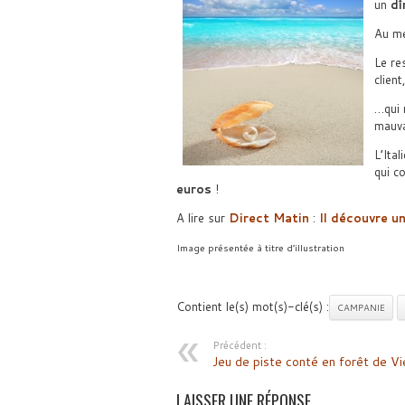
un
dî
Au me
Le re
clien
…qui 
mauva
L’Ita
qui c
euros
!
A lire sur
Direct Matin
:
Il découvre u
Image présentée à titre d’illustration
Contient le(s) mot(s)-clé(s) :
CAMPANIE
Précédent :
Jeu de piste conté en forêt de Vi
LAISSER UNE RÉPONSE