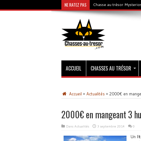
NE RATEZ PAS
Chasse au trésor Mysterios
ACCUEIL
CHASSES AU TRÉSOR
Accueil
»
Actualités
»
2000€ en mangea
2000€ en mangeant 3 huî
Dans
Actualités
3 septembre 2014
0
Un
It