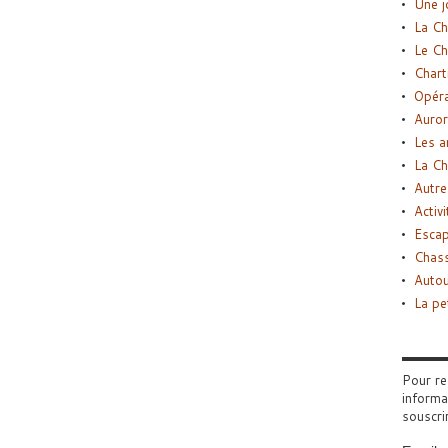
Une j
La Ch
Le Ch
Chart
Opéra
Auror
Les a
La Ch
Autre
Activi
Esca
Chass
Autou
La pe
Pour re
informa
souscri