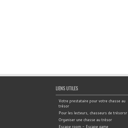
LIENS UTILES
Votre prestataire pour votre chasse au
trésor
Pour les lecteurs, chasseurs de trésorsr
Organiser une chasse au trésor
Escape room - Escape game