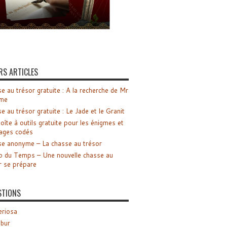
RS ARTICLES
e au trésor gratuite : A la recherche de Mr
me
e au trésor gratuite : Le Jade et le Granit
oîte à outils gratuite pour les énigmes et
ages codés
e anonyme – La chasse au trésor
o du Temps – Une nouvelle chasse au
r se prépare
STIONS
riosa
ibur