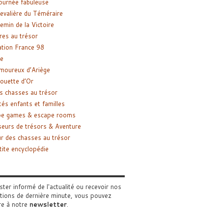
ournée fabuleuse
evalière du Téméraire
emin de la Victoire
res au trésor
tion France 98
e
moureux d’Ariège
ouette d’Or
s chasses au trésor
tés enfants et familles
pe games & escape rooms
eurs de trésors & Aventure
r des chasses au trésor
tite encyclopédie
ster informé de l'actualité ou recevoir nos
tions de dernière minute, vous pouvez
re à notre
newsletter
.