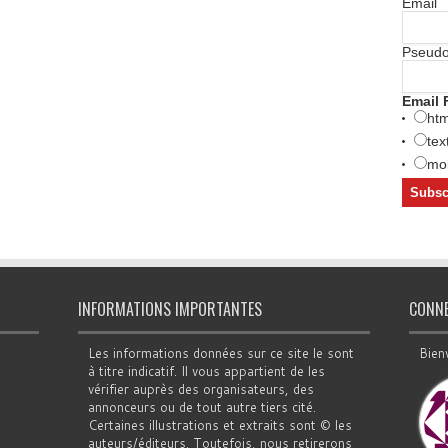
Email
Pseud
Email 
htm
tex
mob
INFORMATIONS IMPORTANTES
CONN
Les informations données sur ce site le sont
Bien
à titre indicatif. Il vous appartient de les
vérifier auprès des organisateurs, des
annonceurs ou de tout autre tiers cité.
Certaines illustrations et extraits sont © les
auteurs/éditeurs. Toutefois, nous retirerons