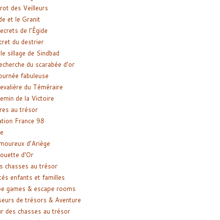
rot des Veilleurs
de et le Granit
ecrets de l’Égide
cret du destrier
le sillage de Sindbad
recherche du scarabée d’or
ournée fabuleuse
evalière du Téméraire
emin de la Victoire
res au trésor
tion France 98
e
moureux d’Ariège
ouette d’Or
s chasses au trésor
tés enfants et familles
pe games & escape rooms
eurs de trésors & Aventure
r des chasses au trésor