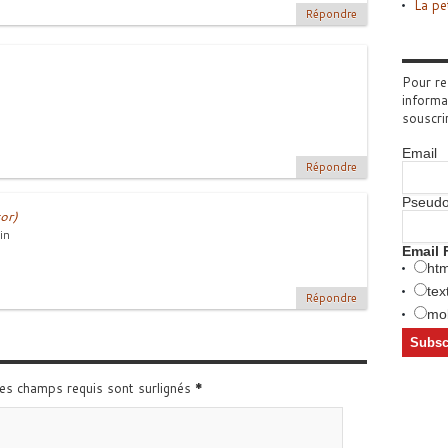
La pe
Répondre
Pour re
informa
souscri
Email
Répondre
Pseud
or)
in
Email 
htm
tex
Répondre
mob
Les champs requis sont surlignés
*