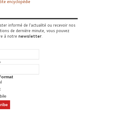
tite encyclopédie
ster informé de l'actualité ou recevoir nos
tions de dernière minute, vous pouvez
re à notre
newsletter
.
o
Format
l
t
ile