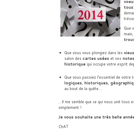
voeu
tous
deman
trésor
Que v
main,
trouv
Que vous vous plongiez dans les
vieux
salon des
cartes usées
et vos
notes
historique
qui occupe votre esprit de
Que vous passiez l’essentiel de votre t
logiques
,
historiques
,
géographiq
au bout de la quête…
…Il me semble que ce qui nous unit tous 
simplement !
Je vous souhaite une très belle ann
ChAT