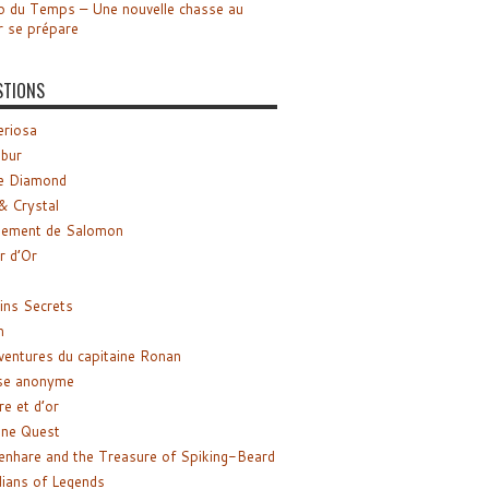
o du Temps – Une nouvelle chasse au
r se prépare
STIONS
riosa
ibur
e Diamond
& Crystal
gement de Salomon
ir d’Or
ns Secrets
m
ventures du capitaine Ronan
se anonyme
re et d’or
ne Quest
enhare and the Treasure of Spiking-Beard
ians of Legends