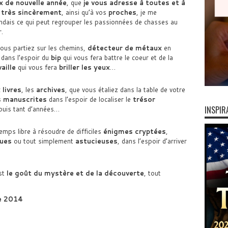
x de nouvelle année
, que
je vous adresse à toutes et à
 très sincèrement
, ainsi qu’à vos
proches
, je me
dais ce qui peut regrouper les passionnées de chasses au
.
ous partiez sur les chemins,
détecteur de métaux
en
 dans l’espoir du
bip
qui vous fera battre le coeur et de la
aille
qui vous fera
briller les yeux
…
 livres
, les
archives
, que vous étaliez dans la table de votre
 manuscrites
dans l’espoir de localiser le
trésor
INSPIR
puis tant d’années…
emps libre à résoudre de difficiles
énigmes
cryptées
,
ues
ou tout simplement
astucieuses
, dans l’espoir d’arriver
est
le goût du mystère et de la découverte
, tout
ée 2014