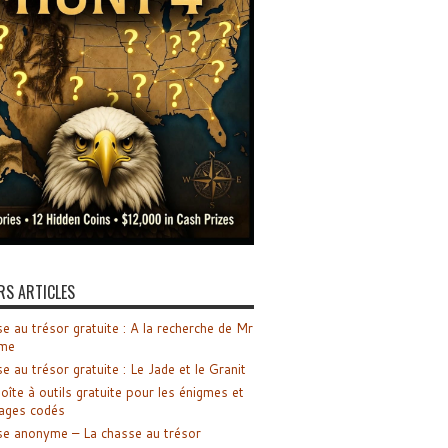
RS ARTICLES
e au trésor gratuite : A la recherche de Mr
me
e au trésor gratuite : Le Jade et le Granit
oîte à outils gratuite pour les énigmes et
ages codés
e anonyme – La chasse au trésor