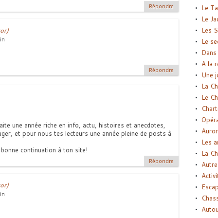
Répondre
Le Ta
Le Ja
Les S
or)
in
Le se
Dans 
A la 
Répondre
Une j
La Ch
Le Ch
Chart
Opéra
ite une année riche en info, actu, histoires et anecdotes,
Auror
ger, et pour nous tes lecteurs une année pleine de posts à
Les a
onne continuation à ton site!
La Ch
Répondre
Autre
Activi
or)
Esca
in
Chass
Autou