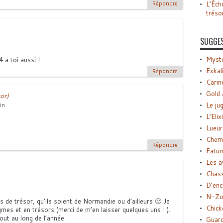
L’Éch
Répondre
tréso
SUGGE
Myste
a toi aussi !
Exkal
Répondre
Carin
Gold 
or)
Le ju
in
L’Elix
Lueur
Chemi
Répondre
Fatu
Les a
Chas
D’enc
N-Zo
 de trésor, qu’ils soient de Normandie ou d’ailleurs 🙂 Je
Chick
mes et en trésors (merci de m’en laisser quelques uns ! ).
ut au long de l’année.
Guard