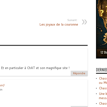
Suivant :
Les joyaux de la couronne
 Et en particulier à ChAT et son magnifique site !
DERNIE
Répondre
Chass
ou M
or)
Chass
in
Une b
mess
Chass