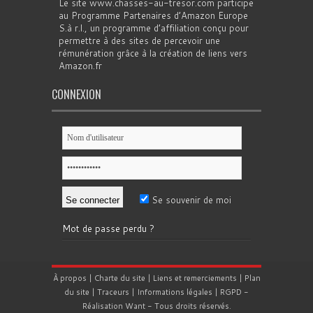
Le site www.chasses-au-tresor.com participe
au Programme Partenaires d’Amazon Europe
S.à r.l., un programme d’affiliation conçu pour
permettre à des sites de percevoir une
rémunération grâce à la création de liens vers
Amazon.fr
CONNEXION
Se souvenir de moi
Mot de passe perdu ?
À propos
|
Charte du site
|
Liens et remerciements
|
Plan
du site
|
Traceurs
|
Informations légales
|
RGPD
-
Réalisation
Want
- Tous droits réservés.