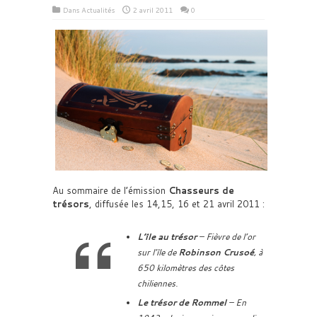
Dans
Actualités
2 avril 2011
0
Au sommaire de l’émission
Chasseurs de
trésors
, diffusée les 14,15, 16 et 21 avril 2011 :
L’île au trésor
– Fièvre de l’or
sur l’île de
Robinson Crusoé
, à
650 kilomètres des côtes
chiliennes.
Le trésor de Rommel
– En