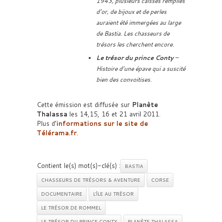
1943, plusieurs caisses remplies
d’or, de bijoux et de perles
auraient été immergées au large
de Bastia. Les chasseurs de
trésors les cherchent encore.
Le trésor du prince Conty
–
Histoire d’une épave qui a suscité
bien des convoitises.
Cette émission est diffusée sur
Planète
Thalassa
les 14,15, 16 et 21 avril 2011.
Plus d’
informations sur le site de
Télérama.fr
.
Contient le(s) mot(s)-clé(s) :
BASTIA
CHASSEURS DE TRÉSORS & AVENTURE
CORSE
DOCUMENTAIRE
L'ÎLE AU TRÉSOR
LE TRÉSOR DE ROMMEL
LE TRÉSOR DU PRINCE CONTY
PLANÈTE THALASSA