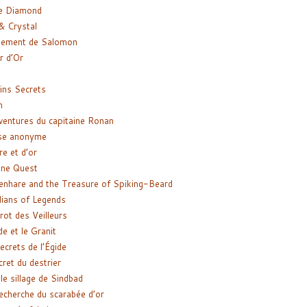
e Diamond
& Crystal
gement de Salomon
ir d’Or
ns Secrets
m
ventures du capitaine Ronan
se anonyme
re et d’or
ne Quest
enhare and the Treasure of Spiking-Beard
ians of Legends
rot des Veilleurs
de et le Granit
ecrets de l’Égide
cret du destrier
le sillage de Sindbad
recherche du scarabée d’or