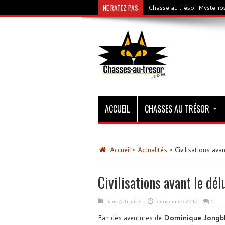
NE RATEZ PAS
Chasse au trésor Mysterios
ACCUEIL
CHASSES AU TRÉSOR
Accueil
»
Actualités
»
Civilisations av
Civilisations avant le d
Dans
Actualités
5 novembre 2012
0
Fan des aventures de
Dominique Jongb