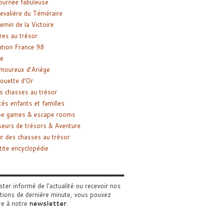
ournée fabuleuse
evalière du Téméraire
emin de la Victoire
res au trésor
tion France 98
e
moureux d’Ariège
ouette d’Or
s chasses au trésor
tés enfants et familles
pe games & escape rooms
eurs de trésors & Aventure
r des chasses au trésor
tite encyclopédie
ster informé de l'actualité ou recevoir nos
tions de dernière minute, vous pouvez
re à notre
newsletter
.