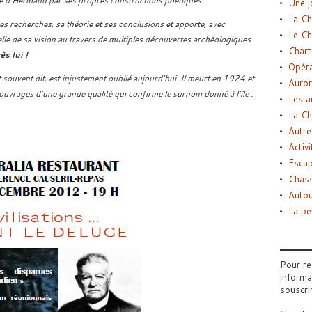
e d’Hermann par ses propres constructions poétiques.
Une j
La Ch
s recherches, sa théorie et ses conclusions et apporte, avec
Le Ch
elle de sa vision au travers de multiples découvertes archéologiques
Chart
s lui !
Opéra
souvent dit, est injustement oublié aujourd’hui. Il meurt en 1924 et
Auror
’ouvrages d’une grande qualité qui confirme le surnom donné à l’île :
Les a
La Ch
Autre
Activi
Esca
Chass
Autou
La pe
Pour re
informa
souscri