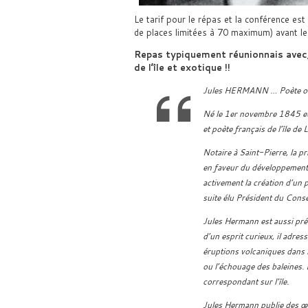
Le tarif pour le répas et la conférence e
de places limitées à 70 maximum) avant l
Repas typiquement réunionnais avec,
de l’île et exotique !!
Jules HERMANN … Poète ou 
Né le 1er novembre 1845 et
et poète français de l’île de
Notaire à Saint-Pierre, la p
en faveur du développement et
activement la création d’un p
suite élu Président du Conse
Jules Hermann est aussi prés
d’un esprit curieux, il adre
éruptions volcaniques dans l’
ou l’échouage des baleines.
correspondant sur l’île.
Jules Hermann publie des œuv