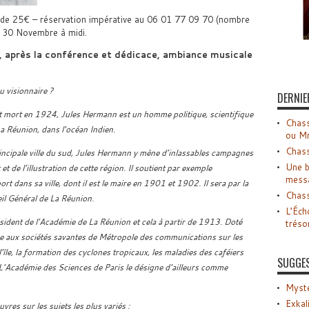
st de 25€ – réservation impérative au 06 01 77 09 70 (nombre
e 30 Novembre à midi.
 après la conférence et dédicace, ambiance musicale
visionnaire ?
DERNIE
 mort en 1924, Jules Hermann est un homme politique, scientifique
Chass
 La Réunion, dans l’océan Indien.
ou M
Chass
rincipale ville du sud, Jules Hermann y mène d’inlassables campagnes
Une b
 de l’illustration de cette région. Il soutient par exemple
mess
ort dans sa ville, dont il est le maire en 1901 et 1902. Il sera par la
Chass
il Général de La Réunion.
L’Éch
ident de l’Académie de La Réunion et cela à partir de 1913. Doté
tréso
sse aux sociétés savantes de Métropole des communications sur les
île, la formation des cyclones tropicaux, les maladies des caféiers
SUGGE
 L’Académie des Sciences de Paris le désigne d’ailleurs comme
Myste
Exkal
res sur les sujets les plus variés :