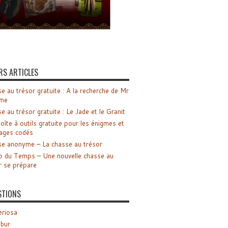
RS ARTICLES
e au trésor gratuite : A la recherche de Mr
me
e au trésor gratuite : Le Jade et le Granit
oîte à outils gratuite pour les énigmes et
ages codés
e anonyme – La chasse au trésor
o du Temps – Une nouvelle chasse au
r se prépare
STIONS
riosa
ibur