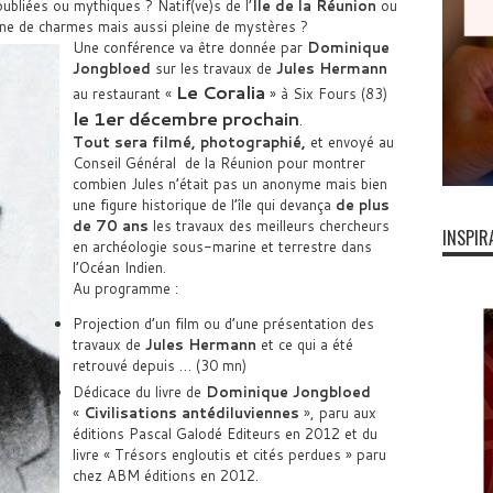
oubliées ou mythiques ? Natif(ve)s de l’
Ile de la Réunion
ou
eine de charmes mais aussi pleine de mystères ?
Une conférence va être donnée par
Dominique
Jongbloed
sur les travaux de
Jules Hermann
Le Coralia
au restaurant «
» à Six Fours (83)
le 1er décembre prochain
.
Tout sera filmé, photographié,
et envoyé au
Conseil Général de la Réunion pour montrer
combien Jules n’était pas un anonyme mais bien
une figure historique de l’île qui devança
de plus
de 70 ans
les travaux des meilleurs chercheurs
INSPIR
en archéologie sous-marine et terrestre dans
l’Océan Indien.
Au programme :
Projection d’un film ou d’une présentation des
travaux de
Jules Hermann
et ce qui a été
retrouvé depuis … (30 mn)
Dédicace du livre de
Dominique Jongbloed
«
Civilisations antédiluviennes
», paru aux
éditions Pascal Galodé Editeurs en 2012 et du
livre « Trésors engloutis et cités perdues » paru
chez ABM éditions en 2012.