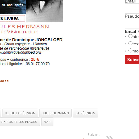
Email
Pseud
Email 
htm
tex
mob
bloed
ILE DE LA RÉUNION
JULES HERMANN
LA RÉUNION
SIX FOURS LES PLAGES
VAR
Suivant :