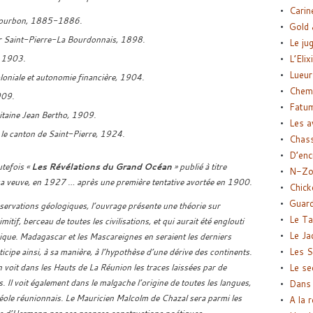
Carin
e Bourbon, 1885-1886.
Gold 
r Saint-Pierre-La Bourdonnais, 1898.
Le ju
, 1903.
L’Elix
Lueur
oloniale et autonomie financière, 1904.
Chemi
909.
Fatu
itaine Jean Bertho, 1909.
Les a
le canton de Saint-Pierre, 1924.
Chas
D’enc
tefois «
Les Révélations du Grand Océan
» publié à titre
N-Zo
sa veuve, en 1927 … après une première tentative avortée en 1900.
Chick
Guard
servations géologiques, l’ouvrage présente une théorie sur
Le Ta
mitif, berceau de toutes les civilisations, et qui aurait été englouti
Le Ja
que. Madagascar et les Mascareignes en seraient les derniers
Les S
cipe ainsi, à sa manière, à l’hypothèse d’une dérive des continents.
 voit dans les Hauts de La Réunion les traces laissées par de
Le se
 Il voit également dans le malgache l’origine de toutes les langues,
Dans 
créole réunionnais. Le Mauricien Malcolm de Chazal sera parmi les
A la 