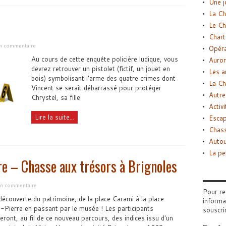
Une j
La Ch
Le Ch
Chart
un commentaire
Opéra
Au cours de cette enquête policière ludique, vous
Auror
devrez retrouver un pistolet (fictif, un jouet en
Les a
bois) symbolisant l'arme des quatre crimes dont
La Ch
Vincent se serait débarrassé pour protéger
Autre
Chrystel, sa fille
Activi
Lire la suite...
Esca
Chass
Autou
La pe
re – Chasse aux trésors à Brignoles
 un commentaire
Pour re
découverte du patrimoine, de la place Carami à la place
informa
-Pierre en passant par le musée ! Les participants
souscri
eront, au fil de ce nouveau parcours, des indices issu d'un