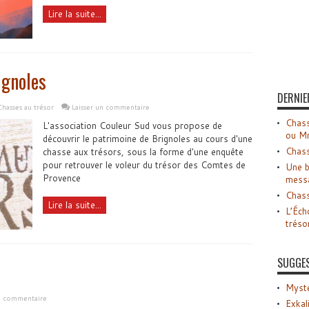
Lire la suite...
ignoles
DERNIE
Chasses au trésor
Laisser un commentaire
Chass
L'association Couleur Sud vous propose de
ou M
découvrir le patrimoine de Brignoles au cours d'une
Chass
chasse aux trésors, sous la forme d'une enquête
pour retrouver le voleur du trésor des Comtes de
Une b
Provence
mess
Chass
Lire la suite...
L’Éch
tréso
SUGGE
Myste
un commentaire
Exkal