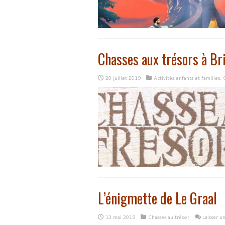
Chasses aux trésors à Br
20 juillet 2019
Activités enfants et familles
,
L’énigmette de Le Graal
13 mai 2019
Chasses au trésor
Laisser 