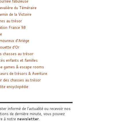
ournée fabuleuse
evalière du Téméraire
emin de la Victoire
res au trésor
tion France 98
e
moureux d’Ariège
ouette d’Or
s chasses au trésor
tés enfants et familles
pe games & escape rooms
eurs de trésors & Aventure
r des chasses au trésor
tite encyclopédie
ster informé de l'actualité ou recevoir nos
tions de dernière minute, vous pouvez
re à notre
newsletter
.