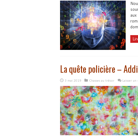
Nous
soum
aux 
roma
domi
Lir
La quête policière – Addi
3 mai 2019
Chasses au trésor
Laisser un