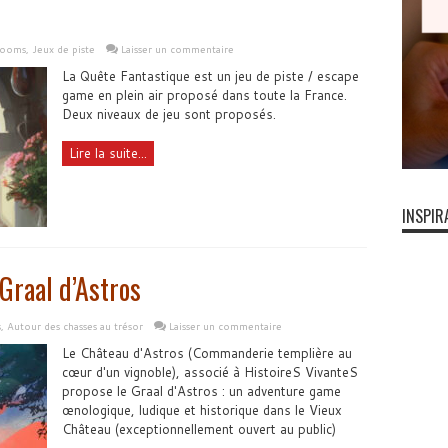
rooms
,
Jeux de piste
Laisser un commentaire
La Quête Fantastique est un jeu de piste / escape
game en plein air proposé dans toute la France.
Deux niveaux de jeu sont proposés.
Lire la suite...
INSPIR
 Graal d’Astros
s
,
Autour des chasses au trésor
Laisser un commentaire
Le Château d'Astros (Commanderie templière au
cœur d'un vignoble), associé à HistoireS VivanteS
propose le Graal d'Astros : un adventure game
œnologique, ludique et historique dans le Vieux
Château (exceptionnellement ouvert au public)