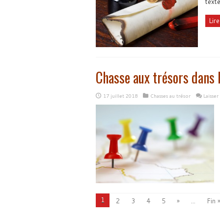
texte
Lire
Chasse aux trésors dans la
17 juillet 2018
Chasses au trésor
Laisse
1
2
3
4
5
»
...
Fin 