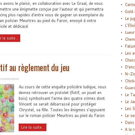
 avons le plaisir, en collaboration avec Le Graal, de vous
Carin
ettre une énigmette conçue par l'auteur et qui permettra
Gold 
cinq plus rapides d'entre vous de gagner un exemplaire du
Le ju
n policier Meurtres au pied du Faron, envoyé à votre
L’Elix
cile et dédicacé
Lueur
e la suite...
Chemi
Fatu
Les a
Chas
tif au règlement du jeu
D’enc
N-Zo
 commentaire
Chick
Au cours de cette enquête policière ludique, vous
Guard
devrez retrouver un pistolet (fictif, un jouet en
Le Ta
bois) symbolisant l’arme des quatre crimes dont
Le Ja
Vincent se serait débarrassé pour protéger
Les S
Chrystel, sa fille. Toutes les énigmes s’appuient
sur le roman policier Meurtres au pied du Faron
Le se
Dans 
Lire la suite...
A la 