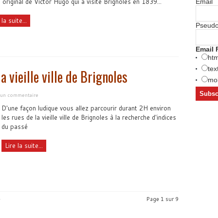
 original de Victor Hugo qui a visité Brignoles en 1839...
Email
 la suite...
Pseud
Email 
htm
tex
 vieille ville de Brignoles
mob
r un commentaire
D'une façon ludique vous allez parcourir durant 2H environ
les rues de la vieille ville de Brignoles à la recherche d'indices
du passé
Lire la suite...
»
Page 1 sur 9