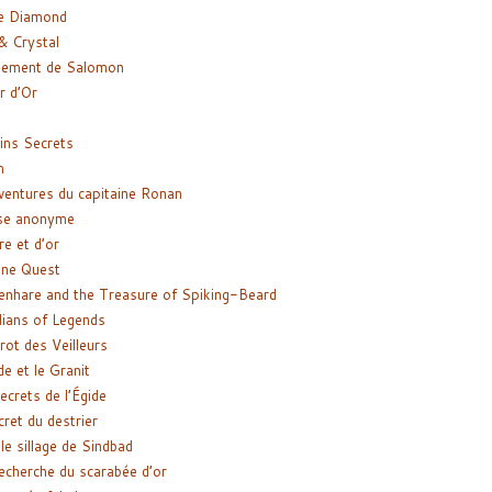
e Diamond
& Crystal
gement de Salomon
ir d’Or
ns Secrets
m
ventures du capitaine Ronan
se anonyme
re et d’or
ne Quest
enhare and the Treasure of Spiking-Beard
ians of Legends
rot des Veilleurs
de et le Granit
ecrets de l’Égide
cret du destrier
le sillage de Sindbad
recherche du scarabée d’or