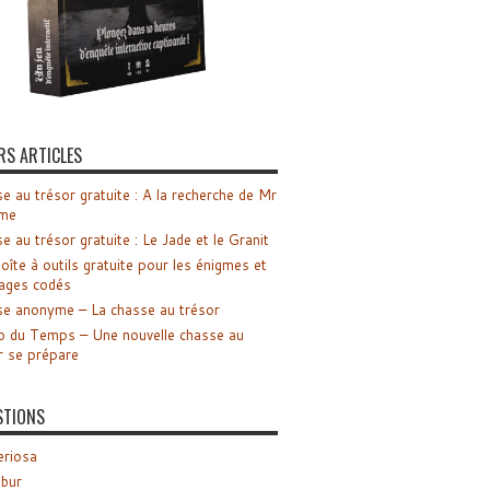
RS ARTICLES
e au trésor gratuite : A la recherche de Mr
me
e au trésor gratuite : Le Jade et le Granit
oîte à outils gratuite pour les énigmes et
ages codés
e anonyme – La chasse au trésor
o du Temps – Une nouvelle chasse au
r se prépare
STIONS
riosa
ibur