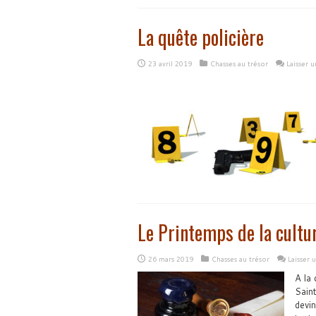
La quête policière
23 avril 2019
Chasses au trésor
Laisser 
Le Printemps de la cultu
26 mars 2019
Chasses au trésor
Laisser
A la 
Saint
devin