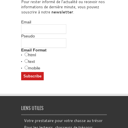
Pour rester informé de l'actualité ou recevoir nos
informations de dernière minute, vous pouvez
souscrire à notre
newsletter
.
Email
Pseudo
Email Format
html
text
mobile
LIENS UTILES
Votre prestataire pour votre chasse au trésor
Pour les lecteurs, chasseurs de trésorsr