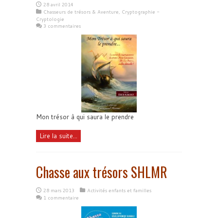
28 avril 2014
Chasseurs de trésors & Aventure
,
Cryptographie -
Cryptologie
3 commentaires
Mon trésor à qui saura le prendre
Lire la suite...
Chasse aux trésors SHLMR
28 mars 2013
Activités enfants et familles
1 commentaire