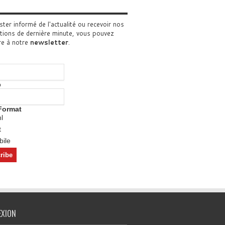
ster informé de l'actualité ou recevoir nos
tions de dernière minute, vous pouvez
re à notre
newsletter
.
o
Format
l
t
ile
EXION