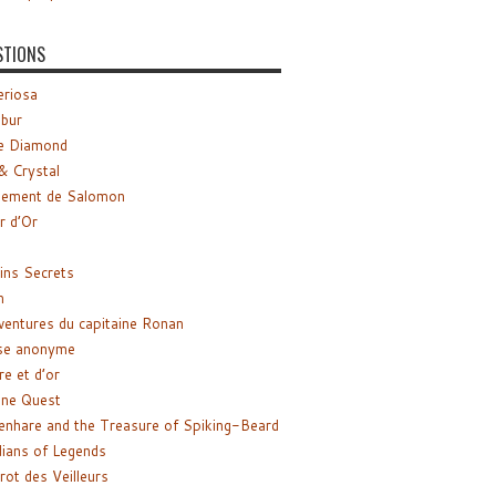
STIONS
riosa
ibur
e Diamond
& Crystal
gement de Salomon
ir d’Or
ns Secrets
m
ventures du capitaine Ronan
se anonyme
re et d’or
ne Quest
enhare and the Treasure of Spiking-Beard
ians of Legends
rot des Veilleurs