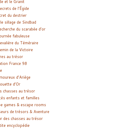
de et le Granit
ecrets de l’Égide
cret du destrier
le sillage de Sindbad
recherche du scarabée d’or
ournée fabuleuse
evalière du Téméraire
emin de la Victoire
res au trésor
tion France 98
e
moureux d’Ariège
ouette d’Or
s chasses au trésor
tés enfants et familles
pe games & escape rooms
eurs de trésors & Aventure
r des chasses au trésor
tite encyclopédie