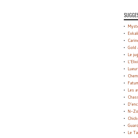
SUGGE
Myste
Exkal
Carin
Gold 
Le ju
L’Elix
Lueur
Chemi
Fatu
Les a
Chas
D’enc
N-Zo
Chick
Guard
Le Ta