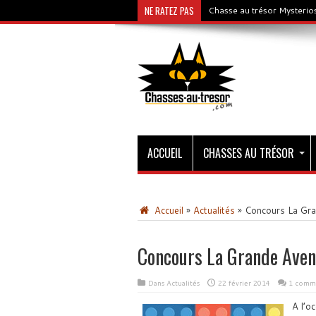
NE RATEZ PAS
Chasse au trésor Mysterios
ACCUEIL
CHASSES AU TRÉSOR
Accueil
»
Actualités
»
Concours La Gra
Concours La Grande Aven
Dans
Actualités
22 février 2014
1 comme
A l’o