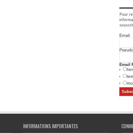
Pour re
informa
souscri
Email
Pseud
Email 
htm
tex
mob
INFORMATIONS IMPORTANTES
CONN