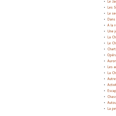
Le Ja
Les S
Le se
Dans 
A la 
Une j
La Ch
Le Ch
Chart
Opéra
Auror
Les a
La Ch
Autre
Activi
Esca
Chass
Autou
La pe