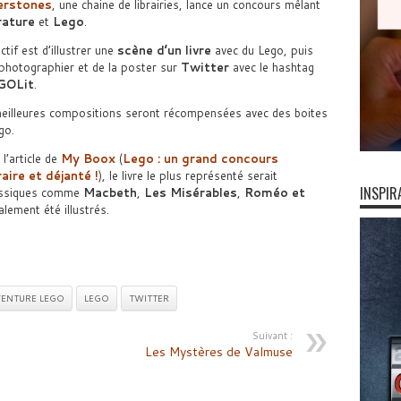
rstones
, une chaine de librairies, lance un concours mêlant
rature
et
Lego
.
ctif est d’illustrer une
scène d’un livre
avec du Lego, puis
 photographier et de la poster sur
Twitter
avec le hashtag
GOLit
.
eilleures compositions seront récompensées avec des boites
go.
l’article de
My Boox
(
Lego : un grand concours
raire et déjanté !
), le livre le plus représenté serait
INSPIR
lassiques comme
Macbeth
,
Les Misérables
,
Roméo et
lement été illustrés.
VENTURE LEGO
LEGO
TWITTER
Suivant :
Les Mystères de Valmuse