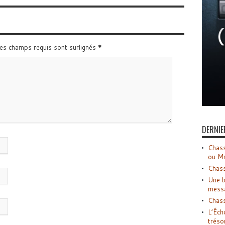
Les champs requis sont surlignés
*
DERNIE
Chass
ou M
Chass
Une b
mess
Chass
L’Éch
tréso