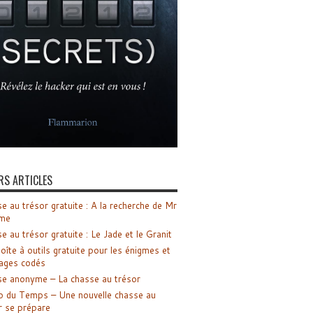
RS ARTICLES
e au trésor gratuite : A la recherche de Mr
me
e au trésor gratuite : Le Jade et le Granit
oîte à outils gratuite pour les énigmes et
ages codés
e anonyme – La chasse au trésor
o du Temps – Une nouvelle chasse au
r se prépare