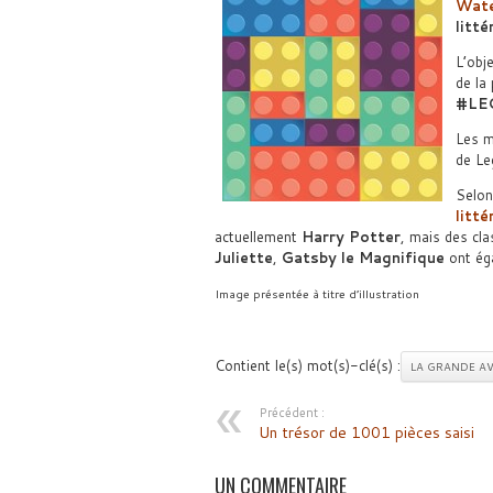
Wate
litté
L’obje
de la
#LE
Les m
de Le
Selon 
litté
actuellement
Harry Potter
, mais des c
Juliette
,
Gatsby le Magnifique
ont éga
Image présentée à titre d’illustration
Contient le(s) mot(s)-clé(s) :
LA GRANDE A
Précédent :
Un trésor de 1001 pièces saisi
UN COMMENTAIRE