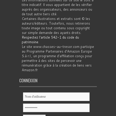
Les informations données sur ce site le sont à
titre indicatif. Il vous appartient de les vérifier
auprès des organisateurs, des annonceurs ou
de tout autre tiers cité.
Certaines illustrations et extraits sont © les
auteurs/éditeurs. Toutefois, nous retirerons
toute image ou tout contenu sous copyright
sur simple demande des ayants droits.
Respectez l'article 542-1 du code du
patrimoine
.
Le site www.chasses-au-tresor.com participe
au Programme Partenaires d’Amazon Europe
S.à r.l., un programme d’affiliation conçu pour
permettre à des sites de percevoir une
rémunération grâce à la création de liens vers
Amazon.fr
CONNEXION