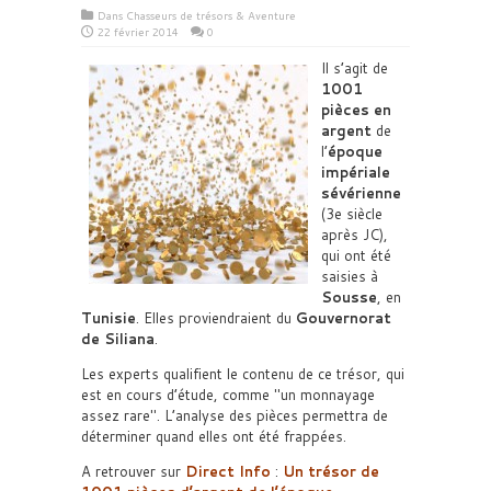
Dans
Chasseurs de trésors & Aventure
22 février 2014
0
Il s’agit de
1001
pièces en
argent
de
l’
époque
impériale
sévérienne
(3e siècle
après JC),
qui ont été
saisies à
Sousse
, en
Tunisie
. Elles proviendraient du
Gouvernorat
de Siliana
.
Les experts qualifient le contenu de ce trésor, qui
est en cours d’étude, comme
un monnayage
assez rare
. L’analyse des pièces permettra de
déterminer quand elles ont été frappées.
A retrouver sur
Direct Info
:
Un trésor de