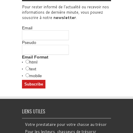
Pour rester informé de l'actualité ou recevoir nos
informations de dernière minute, vous pouvez
souscrire à notre
newsletter
.
Email
Pseudo
Email Format
html
text
mobile
LIENS UTILES
Votre prestataire pour votre chasse au trésor
Pour les lecteurs, chasseurs de trésorsr