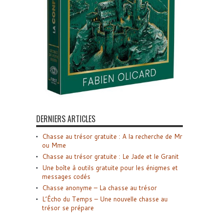
DERNIERS ARTICLES
Chasse au trésor gratuite : A la recherche de Mr
ou Mme
Chasse au trésor gratuite : Le Jade et le Granit
Une boîte à outils gratuite pour les énigmes et
messages codés
Chasse anonyme – La chasse au trésor
L’Écho du Temps – Une nouvelle chasse au
trésor se prépare