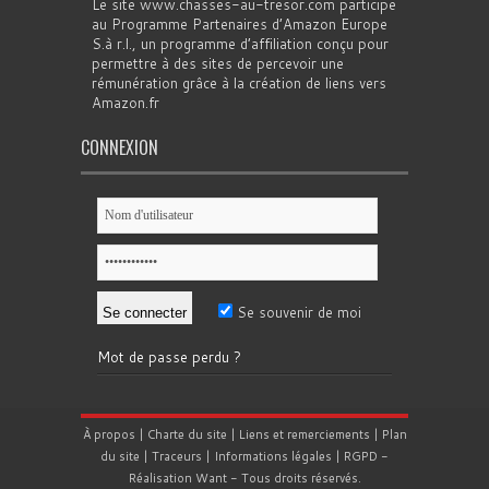
Le site www.chasses-au-tresor.com participe
au Programme Partenaires d’Amazon Europe
S.à r.l., un programme d’affiliation conçu pour
permettre à des sites de percevoir une
rémunération grâce à la création de liens vers
Amazon.fr
CONNEXION
Se souvenir de moi
Mot de passe perdu ?
À propos
|
Charte du site
|
Liens et remerciements
|
Plan
du site
|
Traceurs
|
Informations légales
|
RGPD
-
Réalisation
Want
- Tous droits réservés.