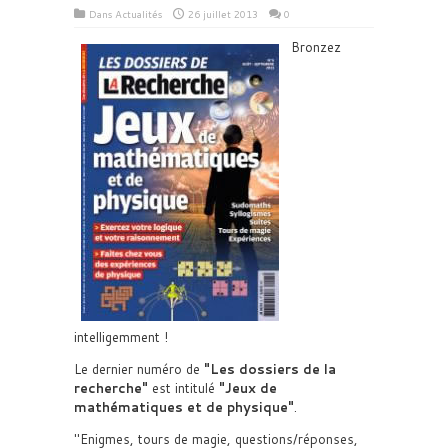
Dans
Actualités
26 juillet 2013
0
Bronzez
intelligemment !
Le dernier numéro de
Les dossiers de la
recherche
est intitulé
Jeux de
mathématiques et de physique
.
Enigmes, tours de magie, questions/réponses,