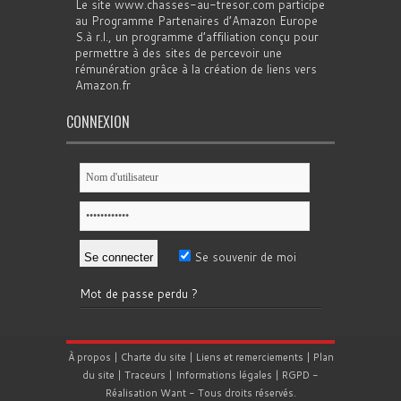
Le site www.chasses-au-tresor.com participe
au Programme Partenaires d’Amazon Europe
S.à r.l., un programme d’affiliation conçu pour
permettre à des sites de percevoir une
rémunération grâce à la création de liens vers
Amazon.fr
CONNEXION
Se souvenir de moi
Mot de passe perdu ?
À propos
|
Charte du site
|
Liens et remerciements
|
Plan
du site
|
Traceurs
|
Informations légales
|
RGPD
-
Réalisation
Want
- Tous droits réservés.