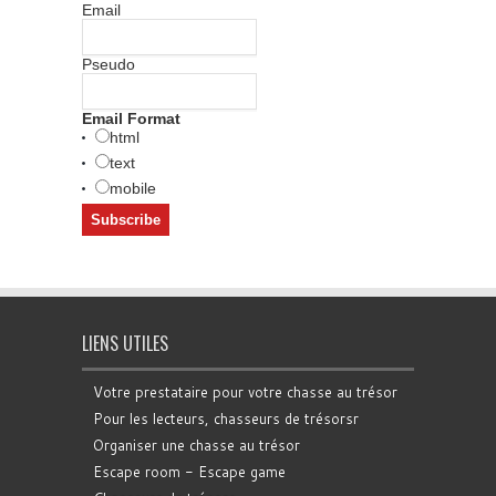
Email
Pseudo
Email Format
html
text
mobile
LIENS UTILES
Votre prestataire pour votre chasse au trésor
Pour les lecteurs, chasseurs de trésorsr
Organiser une chasse au trésor
Escape room - Escape game