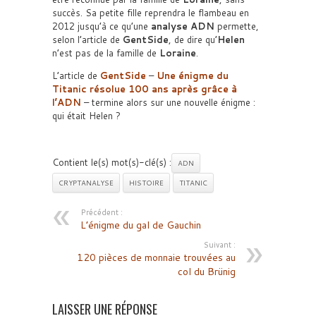
succès. Sa petite fille reprendra le flambeau en
2012 jusqu’à ce qu’une
analyse ADN
permette,
selon l’article de
GentSide
, de dire qu’
Helen
n’est pas de la famille de
Loraine
.
L’article de
GentSide
–
Une énigme du
Titanic résolue 100 ans après grâce à
l’ADN
– termine alors sur une nouvelle énigme :
qui était Helen ?
Contient le(s) mot(s)-clé(s) :
ADN
CRYPTANALYSE
HISTOIRE
TITANIC
Précédent :
L’énigme du gal de Gauchin
Suivant :
120 pièces de monnaie trouvées au
col du Brünig
LAISSER UNE RÉPONSE