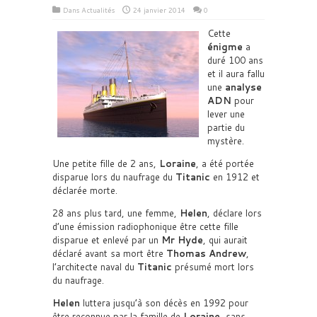
Dans
Actualités
24 janvier 2014
0
Cette
énigme
a
duré 100 ans
et il aura fallu
une
analyse
ADN
pour
lever une
partie du
mystère.
Une petite fille de 2 ans,
Loraine
, a été portée
disparue lors du naufrage du
Titanic
en 1912 et
déclarée morte.
28 ans plus tard, une femme,
Helen
, déclare lors
d’une émission radiophonique être cette fille
disparue et enlevé par un
Mr Hyde
, qui aurait
déclaré avant sa mort être
Thomas Andrew
,
l’architecte naval du
Titanic
présumé mort lors
du naufrage.
Helen
luttera jusqu’à son décès en 1992 pour
être reconnue par la famille de
Loraine
, sans