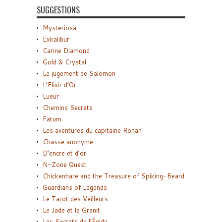
SUGGESTIONS
Mysteriosa
Exkalibur
Carine Diamond
Gold & Crystal
Le jugement de Salomon
L’Elixir d’Or
Lueur
Chemins Secrets
Fatum
Les aventures du capitaine Ronan
Chasse anonyme
D’encre et d’or
N-Zone Quest
Chickenhare and the Treasure of Spiking-Beard
Guardians of Legends
Le Tarot des Veilleurs
Le Jade et le Granit
Les Secrets de l’Égide