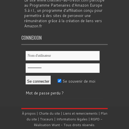
Le site www.chasses-au-tresor.com participe
au Programme Partenaires d’Amazon Europe
S.à r.l., un programme d’affiliation conçu pour
permettre à des sites de percevoir une
rémunération grâce à la création de liens vers
Amazon.fr
CONNEXION
Se souvenir de moi
Mot de passe perdu ?
À propos
|
Charte du site
|
Liens et remerciements
|
Plan
du site
|
Traceurs
|
Informations légales
|
RGPD
-
Réalisation
Want
- Tous droits réservés.