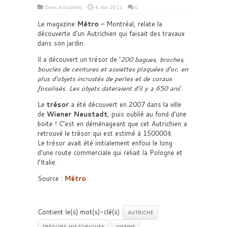
Dans
Actualités
4 mai 2011
0
Le magazine
Métro
– Montréal, relate la
découverte d’un Autrichien qui faisait des travaux
dans son jardin.
Il a découvert un trésor de ‘
200 bagues, broches,
boucles de ceintures et assiettes plaquées d’or, en
plus d’objets incrustés de perles et de coraux
fossilisés. Les objets dateraient d’il y a 650 ans
‘.
Le
trésor
a été découvert en 2007 dans la ville
de
Wiener Neustadt
, puis oublié au fond d’une
boite ! C’est en déménageant que cet Autrichien a
retrouvé le trésor qui est estimé à 150000$.
Le trésor avait été initialement enfoui le long
d’une route commerciale qui reliait la Pologne et
l’Italie.
Source :
Métro
.
Contient le(s) mot(s)-clé(s) :
AUTRICHE
TRÉSORS HISTORIQUES
VIENNE