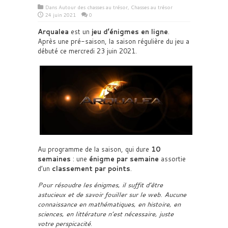
Dans
Autour des chasses au trésor
,
Chasses au trésor
24 juin 2021
0
Arqualea
est un
jeu d’énigmes en ligne
.
Après une pré-saison, la saison régulière du jeu a
débuté ce mercredi 23 juin 2021.
Au programme de la saison, qui dure
10
semaines
: une
énigme par semaine
assortie
d’un
classement par points
.
Pour résoudre les énigmes, il suffit d’être
astucieux et de savoir fouiller sur le web. Aucune
connaissance en mathématiques, en histoire, en
sciences, en littérature n’est nécessaire, juste
votre perspicacité
.