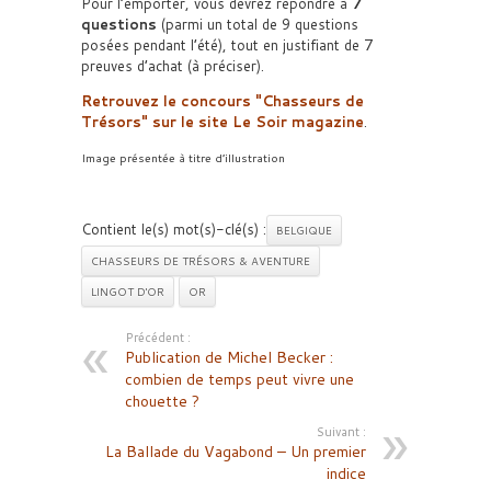
Pour l’emporter, vous devrez répondre à
7
questions
(parmi un total de 9 questions
posées pendant l’été), tout en justifiant de 7
preuves d’achat (à préciser).
Retrouvez le concours
Chasseurs de
Trésors
sur le site Le Soir magazine
.
Image présentée à titre d’illustration
Contient le(s) mot(s)-clé(s) :
BELGIQUE
CHASSEURS DE TRÉSORS & AVENTURE
LINGOT D'OR
OR
Précédent :
Publication de Michel Becker :
combien de temps peut vivre une
chouette ?
Suivant :
La Ballade du Vagabond – Un premier
indice