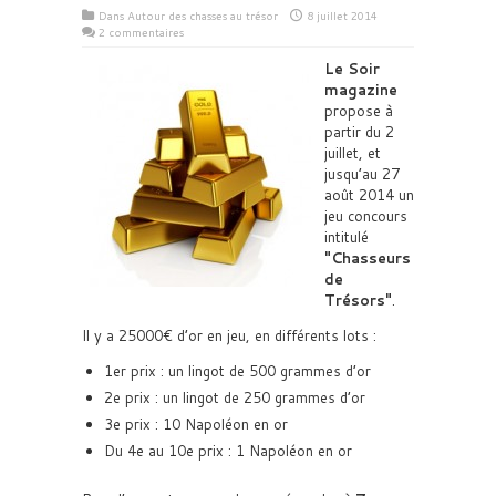
Dans
Autour des chasses au trésor
8 juillet 2014
2 commentaires
Le Soir
magazine
propose à
partir du 2
juillet, et
jusqu’au 27
août 2014 un
jeu concours
intitulé
Chasseurs
de
Trésors
.
Il y a 25000€ d’or en jeu, en différents lots :
1er prix : un lingot de 500 grammes d’or
2e prix : un lingot de 250 grammes d’or
3e prix : 10 Napoléon en or
Du 4e au 10e prix : 1 Napoléon en or