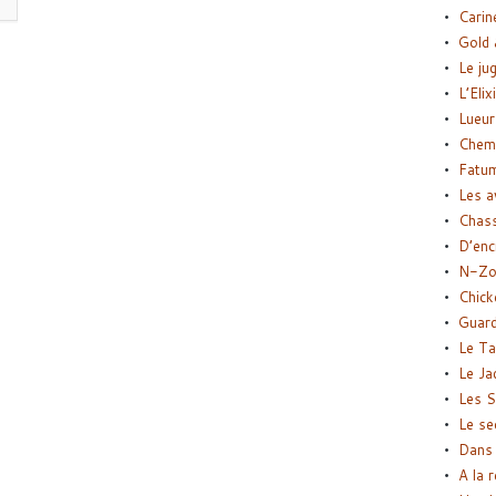
Carin
Gold 
Le ju
L’Elix
Lueur
Chemi
Fatu
Les a
Chas
D’enc
N-Zo
Chick
Guard
Le Ta
Le Ja
Les S
Le se
Dans 
A la 