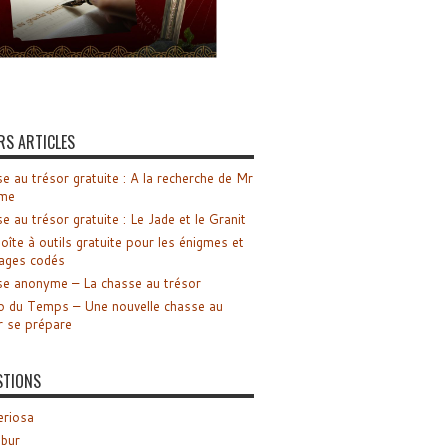
RS ARTICLES
e au trésor gratuite : A la recherche de Mr
me
e au trésor gratuite : Le Jade et le Granit
oîte à outils gratuite pour les énigmes et
ages codés
e anonyme – La chasse au trésor
o du Temps – Une nouvelle chasse au
r se prépare
STIONS
riosa
ibur