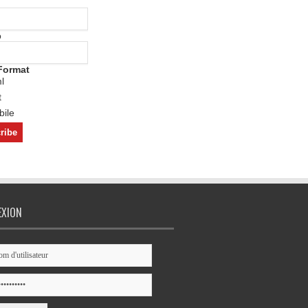
o
Format
l
t
ile
EXION