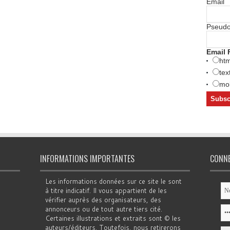
Email
Pseud
Email 
htm
tex
mob
INFORMATIONS IMPORTANTES
CONN
Les informations données sur ce site le sont
à titre indicatif. Il vous appartient de les
vérifier auprès des organisateurs, des
annonceurs ou de tout autre tiers cité.
Certaines illustrations et extraits sont © les
auteurs/éditeurs. Toutefois, nous retirerons