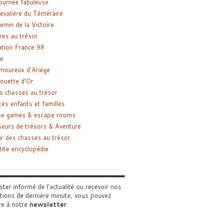
ournée fabuleuse
evalière du Téméraire
emin de la Victoire
res au trésor
tion France 98
e
moureux d’Ariège
ouette d’Or
s chasses au trésor
tés enfants et familles
pe games & escape rooms
eurs de trésors & Aventure
r des chasses au trésor
tite encyclopédie
ster informé de l'actualité ou recevoir nos
tions de dernière minute, vous pouvez
re à notre
newsletter
.