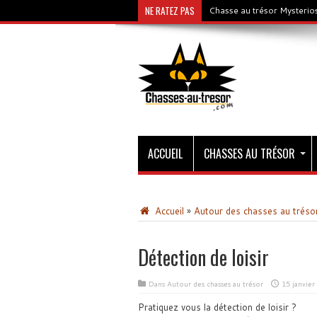
NE RATEZ PAS
Chasse au trésor Mysterios
ACCUEIL
CHASSES AU TRÉSOR
Accueil
»
Autour des chasses au tréso
Détection de loisir
Dans
Autour des chasses au trésor
15 janvier
Pratiquez vous la détection de loisir ?