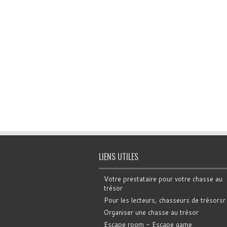
LIENS UTILES
Votre prestataire pour votre chasse au
trésor
Pour les lecteurs, chasseurs de trésorsr
Organiser une chasse au trésor
Escape room - Escape game