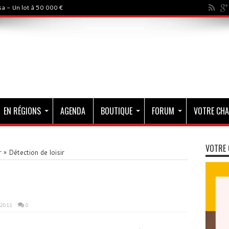
a - Un lot à 50 000 €
EN RÉGIONS
AGENDA
BOUTIQUE
FORUM
VOTRE CHA
VOTRE 
r
»
Détection de loisir
 2011
0