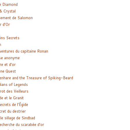
e Diamond
& Crystal
gement de Salomon
ir d’Or
ns Secrets
m
ventures du capitaine Ronan
se anonyme
re et d’or
ne Quest
enhare and the Treasure of Spiking-Beard
ians of Legends
rot des Veilleurs
de et le Granit
ecrets de l’Égide
cret du destrier
le sillage de Sindbad
recherche du scarabée d’or