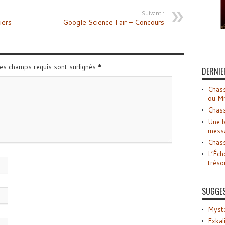
Suivant :
iers
Google Science Fair – Concours
Les champs requis sont surlignés
*
DERNIE
Chass
ou M
Chass
Une b
mess
Chass
L’Éch
tréso
SUGGE
Myste
Exkal