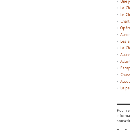
Une j
La Ch
Le Ch
Chart
Opéra
Auror
Les a
La Ch
Autre
Activi
Esca
Chass
Autou
La pe
Pour re
informa
souscri