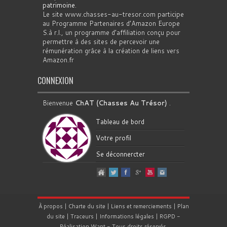
patrimoine
.
Le site www.chasses-au-tresor.com participe
au Programme Partenaires d’Amazon Europe
S.à r.l., un programme d’affiliation conçu pour
permettre à des sites de percevoir une
rémunération grâce à la création de liens vers
Amazon.fr
CONNEXION
Bienvenue
ChAT (Chasses Au Trésor)
.
Tableau de bord
Votre profil
Se déconnercter
À propos
|
Charte du site
|
Liens et remerciements
|
Plan
du site
|
Traceurs
|
Informations légales
|
RGPD
-
Réalisation
Want
- Tous droits réservés.