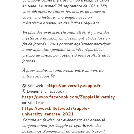
La Zupple University c’est un jeu d’énigmes 100%
en ligne. Le samedi 25 septembre de 10h à 18h,
vous découvrirez toutes les heures un nouveau
cours, une histoire, une énigme avec un
mécanisme original, et des indices réguliers.
En plus des exercices chronométrés, il y aura des
mystères à élucider, un classement et des lots en
fin de journée. Vous pourrez également participer
à une animation pendant la soirée, répartis en
groupe de niveau par rapport à vos résultats de la
journée.
À jouer seul·e, en amoureux, entre ami·e·s ou
entre collègues 🚀
🌎 Site web :
https://university.zupple.fr
🗓 Événement Facebook :
https://www.facebook.com/ZuppleUniversity
🎟 Billetterie :
https://www.billetweb.fr/zupple-
university-rentree-2021
Comme en février, cet événement est organisé
conjointement par Zupple et LyonBreak, des
passionnés d’énigmes et de chasses au trésor !