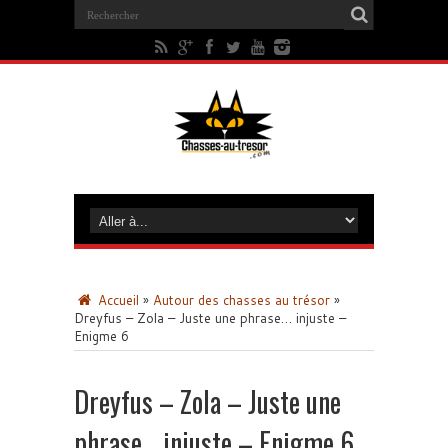
Accueil
»
Autour des chasses au trésor
»
Dreyfus – Zola – Juste une phrase… injuste –
Enigme 6
Dreyfus – Zola – Juste une
phrase… injuste – Enigme 6