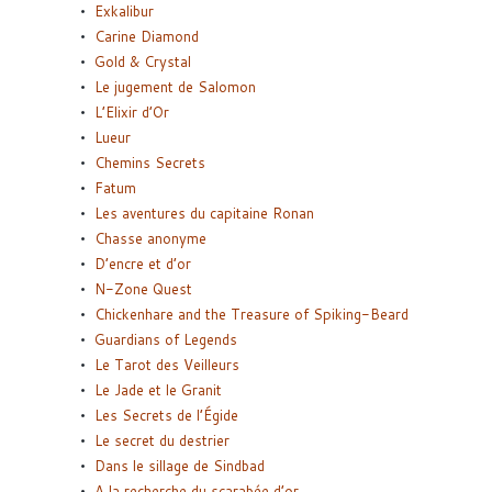
Exkalibur
Carine Diamond
Gold & Crystal
Le jugement de Salomon
L’Elixir d’Or
Lueur
Chemins Secrets
Fatum
Les aventures du capitaine Ronan
Chasse anonyme
D’encre et d’or
N-Zone Quest
Chickenhare and the Treasure of Spiking-Beard
Guardians of Legends
Le Tarot des Veilleurs
Le Jade et le Granit
Les Secrets de l’Égide
Le secret du destrier
Dans le sillage de Sindbad
A la recherche du scarabée d’or