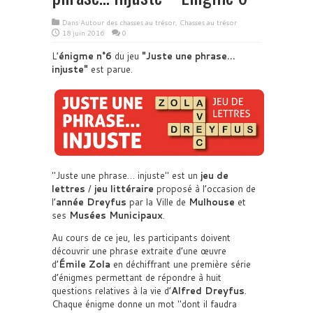
Dans
Autour des chasses au trésor
,
Chasses au trésor
18 juin 2016
0
L’
énigme n°6
du jeu
Juste une phrase…
injuste
est parue.
Juste une phrase… injuste
est un
jeu de
lettres
/
jeu littéraire
proposé à l’occasion de
l’
année Dreyfus
par la Ville de
Mulhouse
et
ses
Musées Municipaux
.
Au cours de ce jeu, les participants doivent
découvrir une phrase extraite d’une œuvre
d’
Émile Zola
en déchiffrant une première série
d’énigmes permettant de répondre à huit
questions relatives à la vie d’
Alfred Dreyfus
.
Chaque énigme donne un mot
dont il faudra