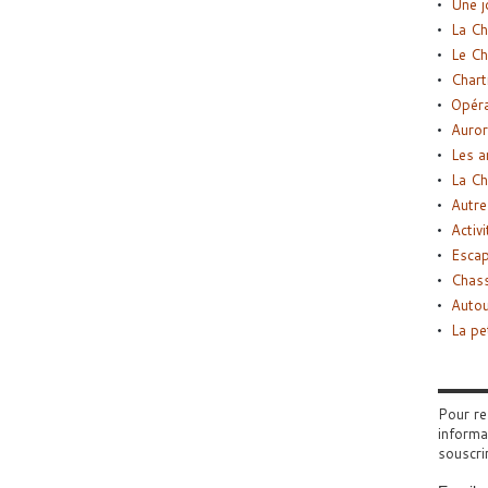
Une j
La Ch
Le Ch
Chart
Opéra
Auror
Les a
La Ch
Autre
Activi
Esca
Chass
Autou
La pe
Pour re
informa
souscri