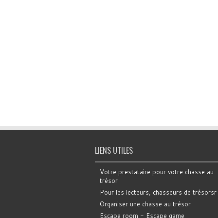
LIENS UTILES
Votre prestataire pour votre chasse au
trésor
Pour les lecteurs, chasseurs de trésorsr
Organiser une chasse au trésor
Escape room - Escape game