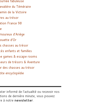
ournée fabuleuse
evalière du Téméraire
emin de la Victoire
res au trésor
tion France 98
e
moureux d’Ariège
ouette d’Or
s chasses au trésor
tés enfants et familles
pe games & escape rooms
eurs de trésors & Aventure
r des chasses au trésor
tite encyclopédie
ster informé de l'actualité ou recevoir nos
tions de dernière minute, vous pouvez
re à notre
newsletter
.