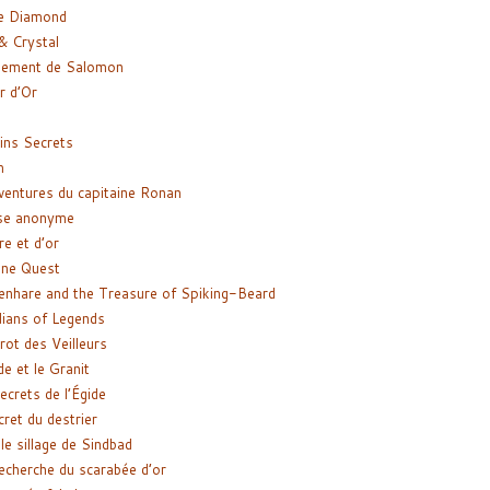
e Diamond
& Crystal
gement de Salomon
ir d’Or
ns Secrets
m
ventures du capitaine Ronan
se anonyme
re et d’or
ne Quest
enhare and the Treasure of Spiking-Beard
ians of Legends
rot des Veilleurs
de et le Granit
ecrets de l’Égide
cret du destrier
le sillage de Sindbad
recherche du scarabée d’or