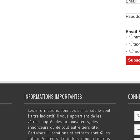
Email
Pseud
Email 
htm
tex
mob
INFORMATIONS IMPORTANTES
CONN
Les informations données sur ce site le sont
à titre indicatif. Il vous appartient de les
vérifier auprès des organisateurs, des
annonceurs ou de tout autre tiers cité.
Certaines illustrations et extraits sont © les
auteurs/éditeurs. Toutefois, nous retirerons