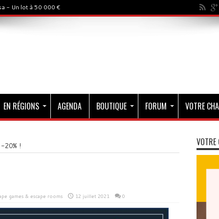
a - Un lot à 50 000 €
EN RÉGIONS
AGENDA
BOUTIQUE
FORUM
VOTRE CHA
VOTRE 
: -20% !
ape games & escape rooms
12 juillet 2021
0