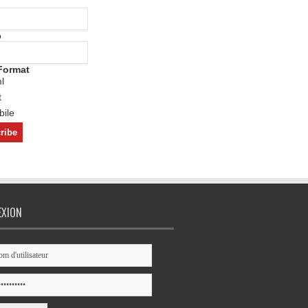
o
Format
l
t
ile
EXION