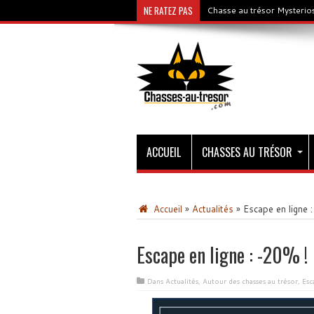
NE RATEZ PAS
Chasse au trésor Mysterios
ACCUEIL
CHASSES AU TRÉSOR
Accueil
»
Actualités
»
Escape en ligne 
Escape en ligne : -20% !
Dans
Actualités
,
Autour des chasses au trésor
,
Esc