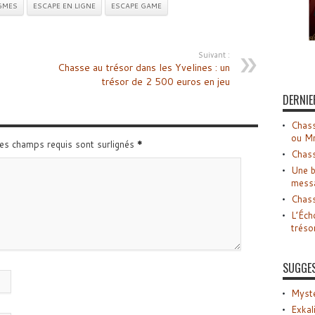
GMES
ESCAPE EN LIGNE
ESCAPE GAME
Suivant :
Chasse au trésor dans les Yvelines : un
trésor de 2 500 euros en jeu
DERNIE
Chass
ou M
Les champs requis sont surlignés
*
Chass
Une b
mess
Chass
L’Éch
tréso
SUGGE
Myste
Exkal