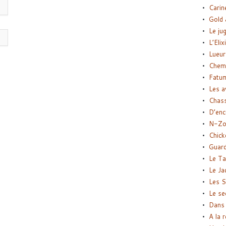
Carin
Gold 
Le ju
L’Elix
Lueur
Chemi
Fatu
Les a
Chas
D’enc
N-Zo
Chick
Guard
Le Ta
Le Ja
Les S
Le se
Dans 
A la 