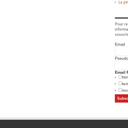
La pe
Pour re
informa
souscri
Email
Pseud
Email 
htm
tex
mob