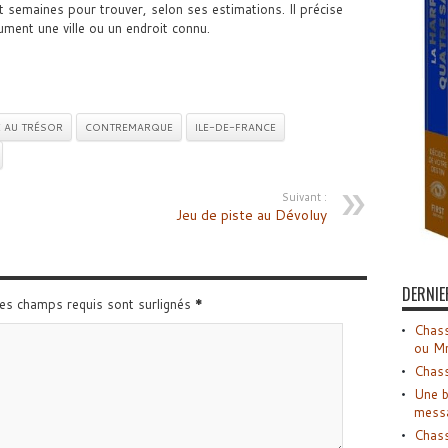
uit semaines pour trouver, selon ses estimations. Il précise
ument une ville ou un endroit connu.
 AU TRÉSOR
CONTREMARQUE
ILE-DE-FRANCE
Suivant :
Jeu de piste au Dévoluy
DERNIE
Les champs requis sont surlignés
*
Chass
ou M
Chass
Une b
mess
Chass