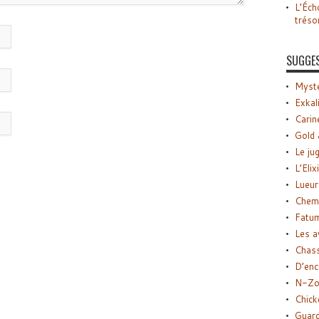
L’Éch
tréso
SUGGE
Myste
Exkal
Carin
Gold 
Le ju
L’Elix
Lueur
Chemi
Fatu
Les a
Chas
D’enc
N-Zo
Chick
Guard