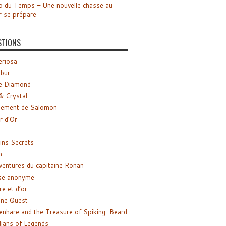
o du Temps – Une nouvelle chasse au
r se prépare
STIONS
riosa
ibur
e Diamond
& Crystal
gement de Salomon
ir d’Or
ns Secrets
m
ventures du capitaine Ronan
se anonyme
re et d’or
ne Quest
enhare and the Treasure of Spiking-Beard
ians of Legends