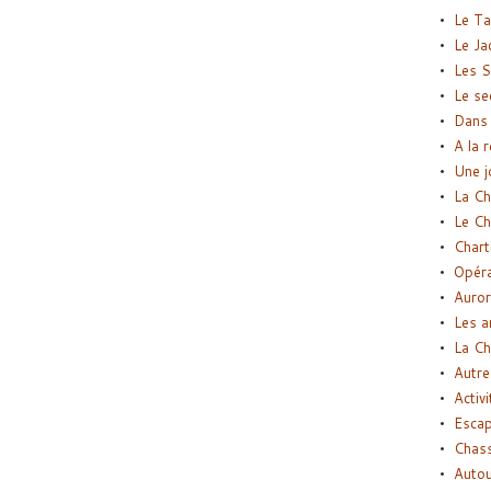
Le Ta
Le Ja
Les S
Le se
Dans 
A la 
Une j
La Ch
Le Ch
Chart
Opéra
Auror
Les a
La Ch
Autre
Activi
Esca
Chass
Autou