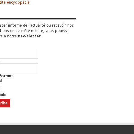
tite encyclopédie
ster informé de l'actualité ou recevoir nos
tions de dernière minute, vous pouvez
re à notre
newsletter
.
o
Format
l
t
ile