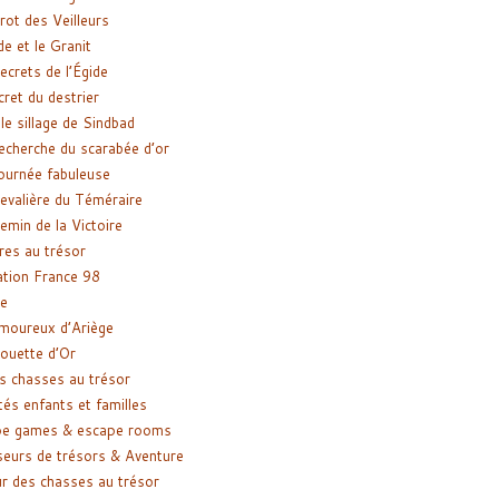
rot des Veilleurs
de et le Granit
ecrets de l’Égide
cret du destrier
le sillage de Sindbad
recherche du scarabée d’or
ournée fabuleuse
evalière du Téméraire
emin de la Victoire
res au trésor
tion France 98
e
moureux d’Ariège
ouette d’Or
s chasses au trésor
tés enfants et familles
pe games & escape rooms
eurs de trésors & Aventure
r des chasses au trésor