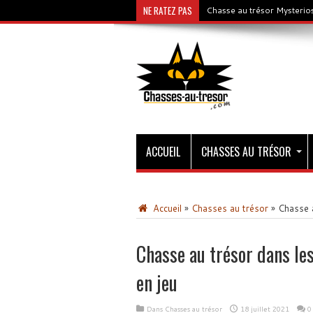
NE RATEZ PAS
Chasse au trésor Mysterios
ACCUEIL
CHASSES AU TRÉSOR
Accueil
»
Chasses au trésor
»
Chasse a
Chasse au trésor dans les
en jeu
Dans
Chasses au trésor
18 juillet 2021
0