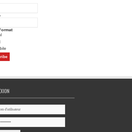
o
Format
l
t
ile
EXION