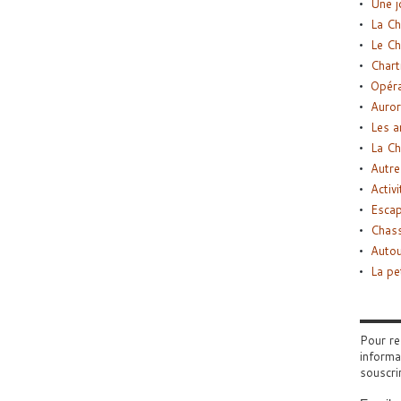
Une j
La Ch
Le Ch
Chart
Opéra
Auror
Les a
La Ch
Autre
Activi
Esca
Chass
Autou
La pe
Pour re
informa
souscri