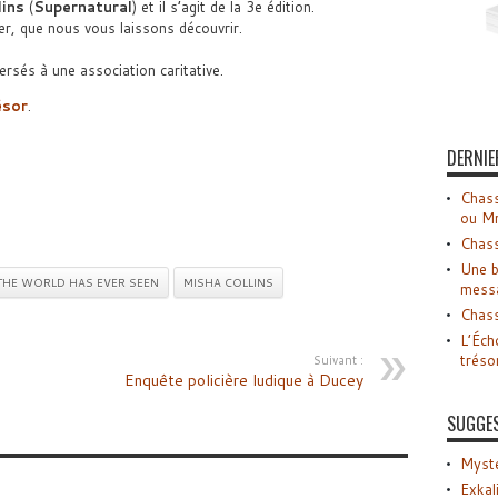
lins
(
Supernatural
) et il s’agit de la 3e édition.
er, que nous vous laissons découvrir.
versés à une association caritative.
ésor
.
DERNIE
Chass
ou M
Chass
Une b
THE WORLD HAS EVER SEEN
MISHA COLLINS
mess
Chass
L’Éch
tréso
Suivant :
Enquête policière ludique à Ducey
SUGGE
Myste
Exkal