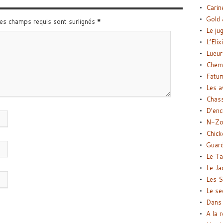
Carin
Gold 
Les champs requis sont surlignés
*
Le ju
L’Elix
Lueur
Chemi
Fatu
Les a
Chas
D’enc
N-Zo
Chick
Guard
Le Ta
Le Ja
Les S
Le se
Dans 
A la 