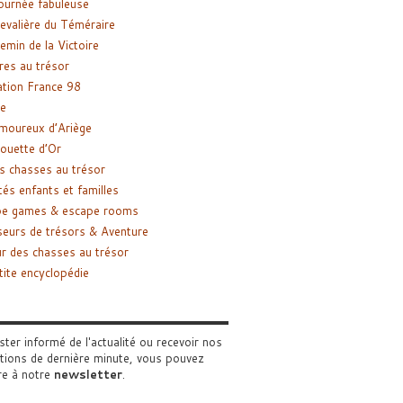
ournée fabuleuse
evalière du Téméraire
emin de la Victoire
res au trésor
tion France 98
e
moureux d’Ariège
ouette d’Or
s chasses au trésor
tés enfants et familles
pe games & escape rooms
eurs de trésors & Aventure
r des chasses au trésor
tite encyclopédie
ster informé de l'actualité ou recevoir nos
tions de dernière minute, vous pouvez
re à notre
newsletter
.