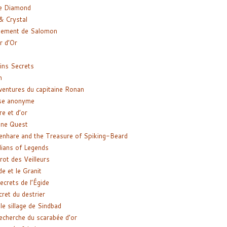
e Diamond
& Crystal
gement de Salomon
ir d’Or
ns Secrets
m
ventures du capitaine Ronan
se anonyme
re et d’or
ne Quest
enhare and the Treasure of Spiking-Beard
ians of Legends
rot des Veilleurs
de et le Granit
ecrets de l’Égide
cret du destrier
le sillage de Sindbad
recherche du scarabée d’or