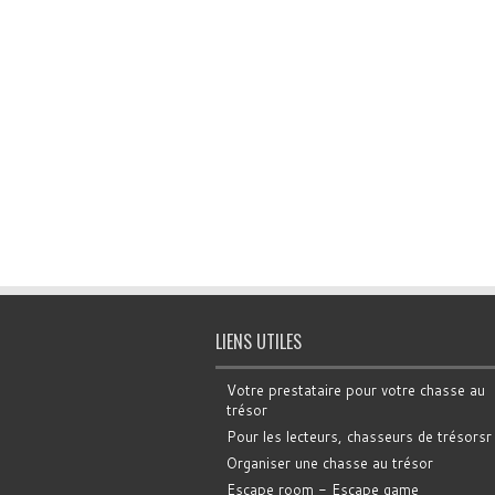
LIENS UTILES
Votre prestataire pour votre chasse au
trésor
Pour les lecteurs, chasseurs de trésorsr
Organiser une chasse au trésor
Escape room - Escape game