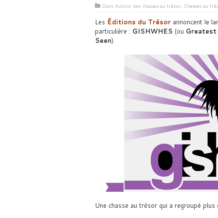
Dans
Autour des chasses au trésor
,
Chasses au tré
Les
Éditions du Trésor
annoncent le la
particulière :
GISHWHES
(ou
Greatest
Seen
).
Une chasse au trésor qui a regroupé plus