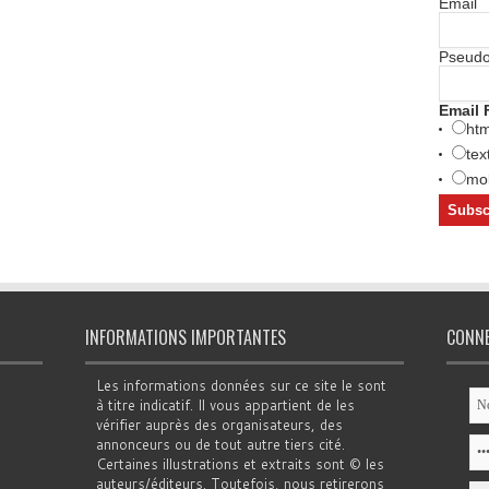
Email
Pseud
Email 
htm
tex
mob
INFORMATIONS IMPORTANTES
CONN
Les informations données sur ce site le sont
à titre indicatif. Il vous appartient de les
vérifier auprès des organisateurs, des
annonceurs ou de tout autre tiers cité.
Certaines illustrations et extraits sont © les
auteurs/éditeurs. Toutefois, nous retirerons