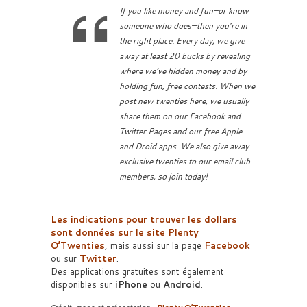
If you like money and fun–or know
someone who does—then you’re in
the right place. Every day, we give
away at least 20 bucks by revealing
where we’ve hidden money and by
holding fun, free contests. When we
post new twenties here, we usually
share them on our Facebook and
Twitter Pages and our free Apple
and Droid apps. We also give away
exclusive twenties to our email club
members, so join today!
Les indications pour trouver les dollars
sont données sur le site Plenty
O’Twenties
, mais aussi sur la page
Facebook
ou sur
Twitter
.
Des applications gratuites sont également
disponibles sur
iPhone
ou
Android
.
Crédit image et présentation :
Plenty O’Twenties