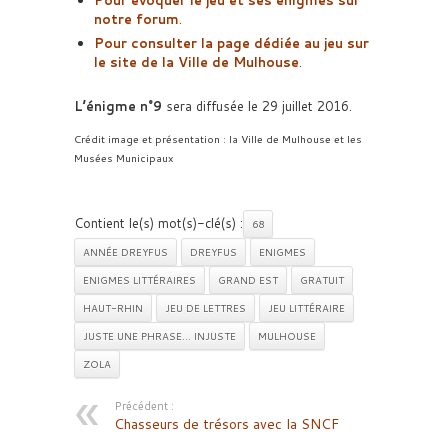
Pour évoquer le jeu et ses énigmes sur
notre forum
.
Pour consulter la page dédiée au jeu sur
le site de la Ville de Mulhouse
.
L’énigme n°9
sera diffusée le 29 juillet 2016.
Crédit image et présentation : la Ville de Mulhouse et les
Musées Municipaux
Contient le(s) mot(s)-clé(s) :
68
ANNÉE DREYFUS
DREYFUS
ENIGMES
ENIGMES LITTÉRAIRES
GRAND EST
GRATUIT
HAUT-RHIN
JEU DE LETTRES
JEU LITTÉRAIRE
JUSTE UNE PHRASE… INJUSTE
MULHOUSE
ZOLA
Précédent :
Chasseurs de trésors avec la SNCF