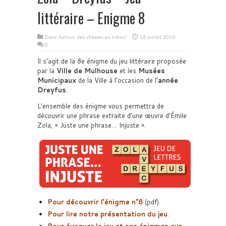
littéraire – Enigme 8
Dans
Autour des chasses au trésor
16 juillet 2016
0
Il s’agit de la 8e énigme du jeu littéraire proposée
par la
Ville de Mulhouse
et les
Musées
Municipaux
de la Ville à l’occasion de l’
année
Dreyfus
.
L’ensemble des énigme vous permettra de
découvrir une phrase extraite d’une œuvre d’Émile
Zola, « Juste une phrase… Injuste ».
Pour découvrir l’énigme n°8
(pdf).
Pour lire notre présentation du jeu
.