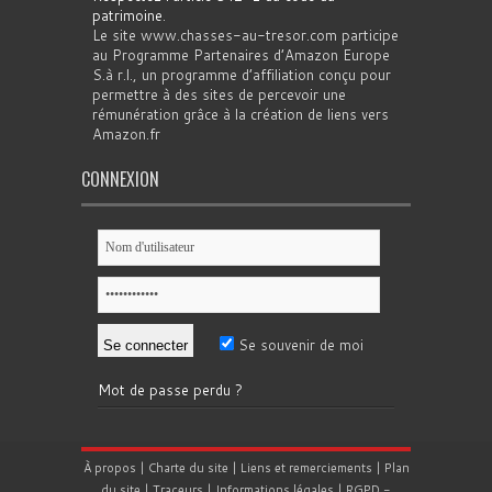
patrimoine
.
Le site www.chasses-au-tresor.com participe
au Programme Partenaires d’Amazon Europe
S.à r.l., un programme d’affiliation conçu pour
permettre à des sites de percevoir une
rémunération grâce à la création de liens vers
Amazon.fr
CONNEXION
Se souvenir de moi
Mot de passe perdu ?
À propos
|
Charte du site
|
Liens et remerciements
|
Plan
du site
|
Traceurs
|
Informations légales
|
RGPD
-