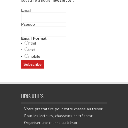
souscrire à notre
newsletter
.
Email
Pseudo
Email Format
html
text
mobile
LIENS UTILES
Votre prestataire pour votre chasse au trésor
Pour les lecteurs, chasseurs de trésorsr
Organiser une chasse au trésor