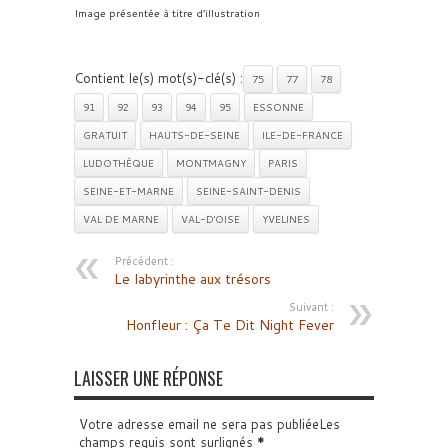
Image présentée à titre d’illustration
Contient le(s) mot(s)-clé(s) :
75
77
78
91
92
93
94
95
ESSONNE
GRATUIT
HAUTS-DE-SEINE
ILE-DE-FRANCE
LUDOTHÈQUE
MONTMAGNY
PARIS
SEINE-ET-MARNE
SEINE-SAINT-DENIS
VAL DE MARNE
VAL-D'OISE
YVELINES
Précédent :
Le labyrinthe aux trésors
Suivant :
Honfleur : Ça Te Dit Night Fever
LAISSER UNE RÉPONSE
Votre adresse email ne sera pas publiéeLes
champs requis sont surlignés
*