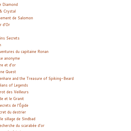
e Diamond
& Crystal
gement de Salomon
ir d’Or
ns Secrets
m
ventures du capitaine Ronan
se anonyme
re et d’or
ne Quest
enhare and the Treasure of Spiking-Beard
ians of Legends
rot des Veilleurs
de et le Granit
ecrets de l’Égide
cret du destrier
le sillage de Sindbad
recherche du scarabée d’or