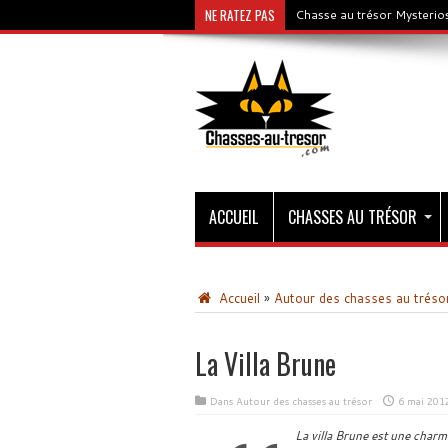
NE RATEZ PAS
Chasse au trésor Mysterios
ACCUEIL
CHASSES AU TRÉSOR
Accueil
»
Autour des chasses au tréso
La Villa Brune
Dans
Autour des chasses au trésor
6 mai 201
La villa Brune est une charm