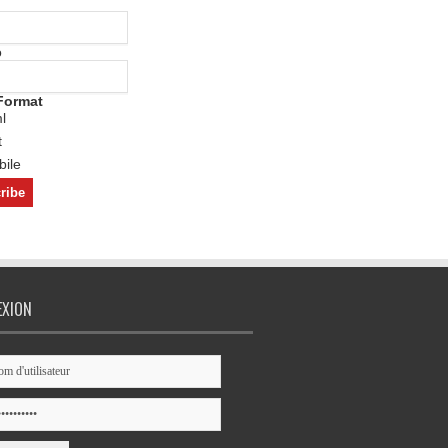
o
Format
l
t
ile
EXION