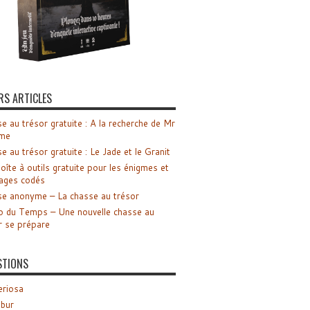
RS ARTICLES
e au trésor gratuite : A la recherche de Mr
me
e au trésor gratuite : Le Jade et le Granit
oîte à outils gratuite pour les énigmes et
ages codés
e anonyme – La chasse au trésor
o du Temps – Une nouvelle chasse au
r se prépare
STIONS
riosa
ibur