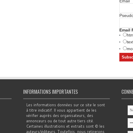
Email
Pseud
Email 
htm
tex
mob
INFORMATIONS IMPORTANTES
CONN
Les informations données sur ce site le sont
à titre indicatif. Il vous appartient de les
vérifier auprès des organisateurs, des
annonceurs ou de tout autre tiers cité.
Certaines illustrations et extraits sont © les
auteurs/éditeurs. Toutefois, nous retirerons