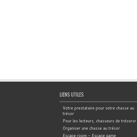
LIENS UTILES
Votre prestataire pour votre chasse au
trésor
Pour les lecteurs, chasseurs de trésorsr
Organiser une chasse au trésor
Escape room - Escape game