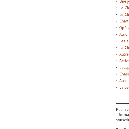
Une j
La Ch
Le Ch
Chart
Opéra
Auror
Les a
La Ch
Autre
Activi
Esca
Chass
Autou
La pe
Pour re
informa
souscri