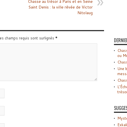
Chasse au trésor à Paris et en Seine
Saint Denis : la ville rêvée de Victor
Nitolaug
Les champs requis sont surlignés
*
DERNIE
Chass
ou M
Chass
Une b
mess
Chass
L’Éch
tréso
SUGGE
Myste
Exkal