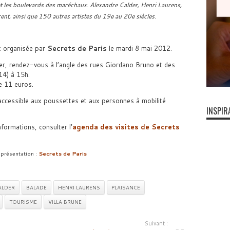
et les boulevards des maréchaux. Alexandre Calder, Henri Laurens,
t, ainsi que 150 autres artistes du 19e au 20e siècles.
t organisée par
Secrets de Paris
le mardi 8 mai 2012.
er, rendez-vous à l’angle des rues Giordano Bruno et des
14) à 15h.
de 11 euros.
 accessible aux poussettes et aux personnes à mobilité
INSPIR
nformations, consulter l’
agenda des visites de Secrets
 présentation :
Secrets de Paris
ALDER
BALADE
HENRI LAURENS
PLAISANCE
TOURISME
VILLA BRUNE
Suivant :