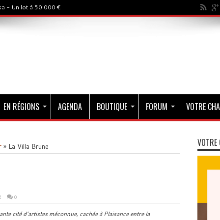
a - Un lot à 50 000 €
EN RÉGIONS
AGENDA
BOUTIQUE
FORUM
VOTRE CHA
VOTRE 
r
»
La Villa Brune
2
0
ante cité d’artistes méconnue, cachée à Plaisance entre la