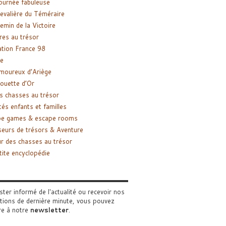
ournée fabuleuse
evalière du Téméraire
emin de la Victoire
res au trésor
tion France 98
e
moureux d’Ariège
ouette d’Or
s chasses au trésor
tés enfants et familles
pe games & escape rooms
eurs de trésors & Aventure
r des chasses au trésor
tite encyclopédie
ster informé de l'actualité ou recevoir nos
tions de dernière minute, vous pouvez
re à notre
newsletter
.