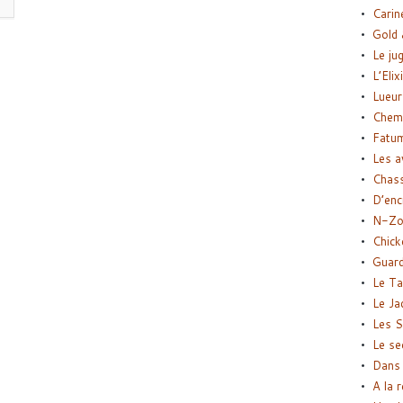
Carin
Gold 
Le ju
L’Elix
Lueur
Chemi
Fatu
Les a
Chas
D’enc
N-Zo
Chick
Guard
Le Ta
Le Ja
Les S
Le se
Dans 
A la 