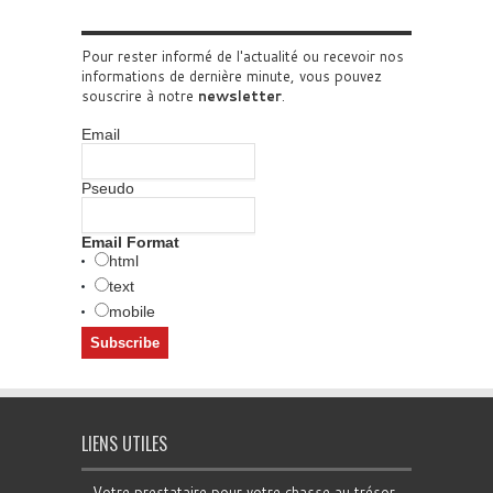
Pour rester informé de l'actualité ou recevoir nos
informations de dernière minute, vous pouvez
souscrire à notre
newsletter
.
Email
Pseudo
Email Format
html
text
mobile
LIENS UTILES
Votre prestataire pour votre chasse au trésor