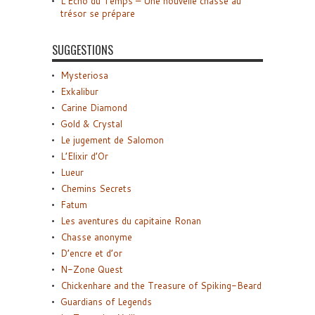
L’Écho du Temps – Une nouvelle chasse au
trésor se prépare
SUGGESTIONS
Mysteriosa
Exkalibur
Carine Diamond
Gold & Crystal
Le jugement de Salomon
L’Elixir d’Or
Lueur
Chemins Secrets
Fatum
Les aventures du capitaine Ronan
Chasse anonyme
D’encre et d’or
N-Zone Quest
Chickenhare and the Treasure of Spiking-Beard
Guardians of Legends