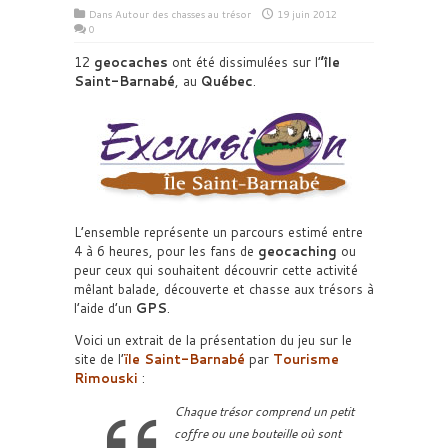
Dans
Autour des chasses au trésor
19 juin 2012
0
12
geocaches
ont été dissimulées sur l’
’île
Saint-Barnabé
, au
Québec
.
L’ensemble représente un parcours estimé entre
4 à 6 heures, pour les fans de
geocaching
ou
peur ceux qui souhaitent découvrir cette activité
mêlant balade, découverte et chasse aux trésors à
l’aide d’un
GPS
.
Voici un extrait de la présentation du jeu sur le
site de l’
ïle Saint-Barnabé
par
Tourisme
Rimouski
:
Chaque trésor comprend un petit
coffre ou une bouteille où sont