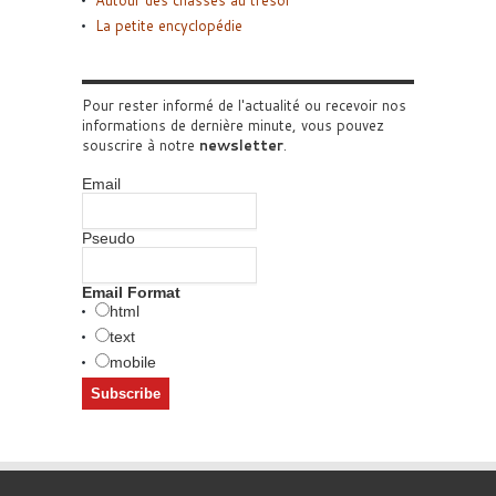
Autour des chasses au trésor
La petite encyclopédie
Pour rester informé de l'actualité ou recevoir nos
informations de dernière minute, vous pouvez
souscrire à notre
newsletter
.
Email
Pseudo
Email Format
html
text
mobile