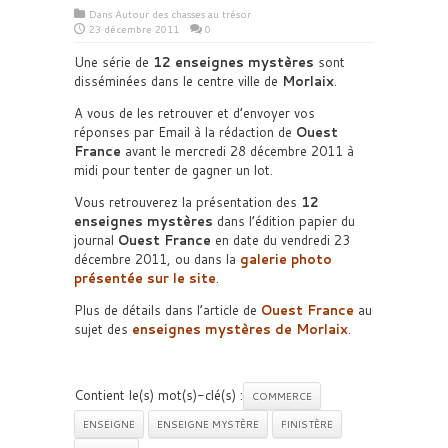
Dans
Autour des chasses au trésor
23 décembre 2011
0
Une série de
12 enseignes mystères
sont
disséminées dans le centre ville de
Morlaix
.
A vous de les retrouver et d’envoyer vos
réponses par Email à la rédaction de
Ouest
France
avant le mercredi 28 décembre 2011 à
midi pour tenter de gagner un lot.
Vous retrouverez la présentation des
12
enseignes mystères
dans l’édition papier du
journal
Ouest France
en date du vendredi 23
décembre 2011, ou dans la
galerie photo
présentée sur le site
.
Plus de détails dans l’article de
Ouest France
au
sujet des
enseignes mystères de Morlaix
.
Contient le(s) mot(s)-clé(s) :
COMMERCE
ENSEIGNE
ENSEIGNE MYSTÈRE
FINISTÈRE