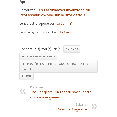
équipe).
Retrouvez
Les terrifiantes inventions du
Professeur Zwolle sur le site officiel
.
Le jeu est proposé par
Créanim’
.
Crédit image et présentation :
Créanim’
Contient le(s) mot(s)-clé(s) :
ENIGMES
JEU D'ÉNIGMES EN LIGNE
LES MYSTÉRIEUSES INVENTIONS DU PROFESSEUR
ZWOLLE
SURVIE
Précédent :
The Escapers : un réseau social dédié
aux escape games
Suivant :
Paris : la Cagnotte