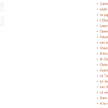
Carin
Gold 
Le ju
L’Elix
Lueur
Chemi
Fatu
Les a
Chas
D’enc
N-Zo
Chick
Guard
Le Ta
Le Ja
Les S
Le se
Dans 
A la 