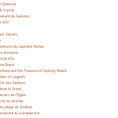
e Diamond
& Crystal
gement de Salomon
ir d’Or
ns Secrets
m
ventures du capitaine Ronan
se anonyme
re et d’or
ne Quest
enhare and the Treasure of Spiking-Beard
ians of Legends
rot des Veilleurs
de et le Granit
ecrets de l’Égide
cret du destrier
le sillage de Sindbad
recherche du scarabée d’or