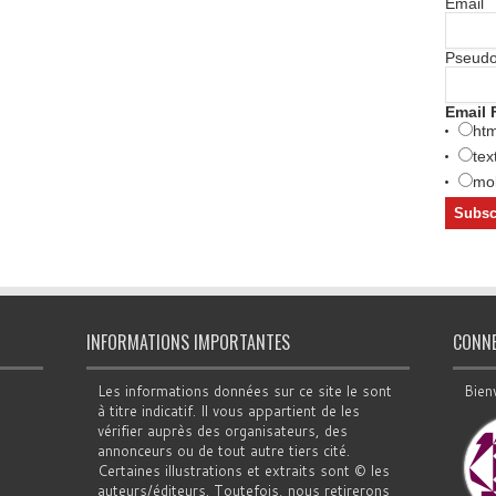
Email
Pseud
Email 
htm
tex
mob
INFORMATIONS IMPORTANTES
CONN
Les informations données sur ce site le sont
Bien
à titre indicatif. Il vous appartient de les
vérifier auprès des organisateurs, des
annonceurs ou de tout autre tiers cité.
Certaines illustrations et extraits sont © les
auteurs/éditeurs. Toutefois, nous retirerons