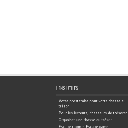
LIENS UTILES
Votre prestataire pour votre chasse au
trésor
Pour les lecteurs, chasseurs de trésorsr
Organiser une chasse au trésor
Escape room - Escape game