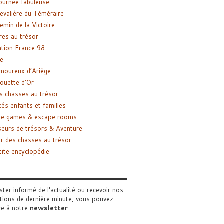
ournée fabuleuse
evalière du Téméraire
emin de la Victoire
res au trésor
tion France 98
e
moureux d’Ariège
ouette d’Or
s chasses au trésor
tés enfants et familles
pe games & escape rooms
eurs de trésors & Aventure
r des chasses au trésor
tite encyclopédie
ster informé de l'actualité ou recevoir nos
tions de dernière minute, vous pouvez
re à notre
newsletter
.