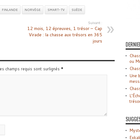
FINLANDE
NORVÈGE
SMART-TV
SUÈDE
Suivant :
12 mois, 12 épreuves, 1 trésor – Cap
?
Virade : la chasse aux trésors en 365
jours
DERNIE
Chass
ou M
Chass
Les champs requis sont surlignés
*
Une b
mess
Chass
L’Éch
tréso
SUGGE
Myste
Exkal