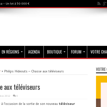
a - Un lot à 50 000 €
EN RÉGIONS
AGENDA
BOUTIQUE
FORUM
VOTRE CHA
VOTRE 
r
»
Philips Hideouts – Chasse aux téléviseurs
e aux téléviseurs
bre 2012
0
 à l’occasion de la sortie de son nouveau
téléviseur