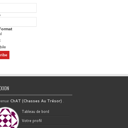
o
Format
l
t
ile
EXION
venue
ChAT (Chasses Au Trésor)
.
Tableau de bord
Votre profil