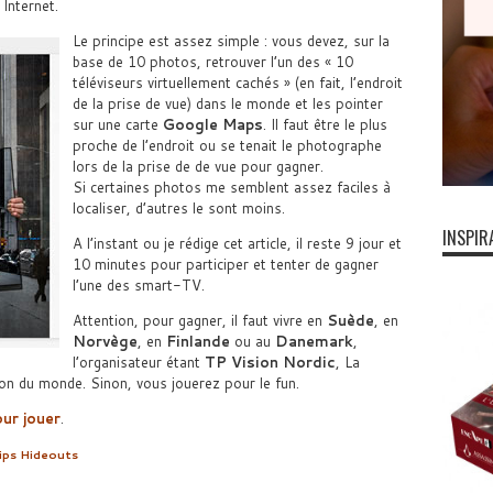
Internet.
Le principe est assez simple : vous devez, sur la
base de 10 photos, retrouver l’un des « 10
téléviseurs virtuellement cachés » (en fait, l’endroit
de la prise de vue) dans le monde et les pointer
sur une carte
Google Maps
. Il faut être le plus
proche de l’endroit ou se tenait le photographe
lors de la prise de de vue pour gagner.
Si certaines photos me semblent assez faciles à
localiser, d’autres le sont moins.
INSPIR
A l’instant ou je rédige cet article, il reste 9 jour et
10 minutes pour participer et tenter de gagner
l’une des smart-TV.
Attention, pour gagner, il faut vivre en
Suède
, en
Norvège
, en
Finlande
ou au
Danemark
,
l’organisateur étant
TP Vision Nordic
, La
on du monde. Sinon, vous jouerez pour le fun.
ur jouer
.
lips Hideouts