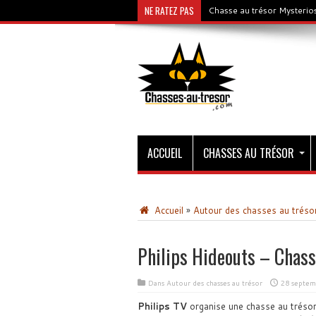
NE RATEZ PAS
Chasse au trésor Mysterios
ACCUEIL
CHASSES AU TRÉSOR
Accueil
»
Autour des chasses au tréso
Philips Hideouts – Chass
Dans
Autour des chasses au trésor
28 septem
Philips TV
organise une chasse au trésor