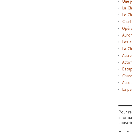
Une j
La Ch
Le Ch
Chart
Opéra
Auror
Les a
La Ch
Autre
Activi
Esca
Chass
Autou
La pe
Pour re
informa
souscri