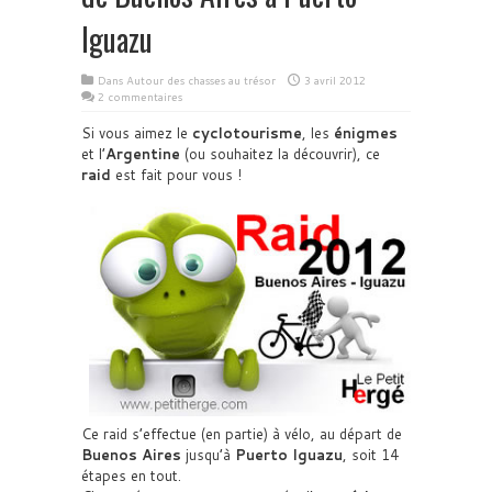
Iguazu
Dans
Autour des chasses au trésor
3 avril 2012
2 commentaires
Si vous aimez le
cyclotourisme
, les
énigmes
et l’
Argentine
(ou souhaitez la découvrir), ce
raid
est fait pour vous !
Ce raid s’effectue (en partie) à vélo, au départ de
Buenos Aires
jusqu’à
Puerto Iguazu
, soit 14
étapes en tout.