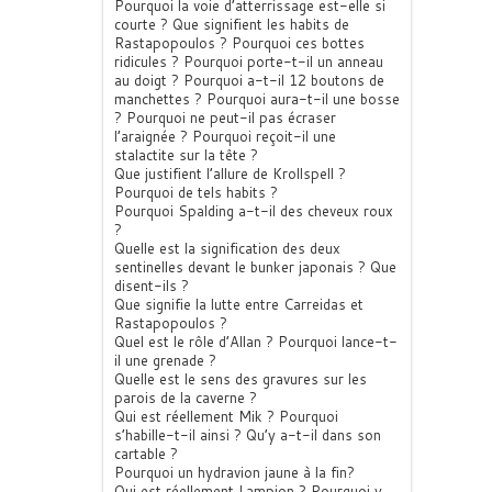
Pourquoi la voie d’atterrissage est-elle si
courte ? Que signifient les habits de
Rastapopoulos ? Pourquoi ces bottes
ridicules ? Pourquoi porte-t-il un anneau
au doigt ? Pourquoi a-t-il 12 boutons de
manchettes ? Pourquoi aura-t-il une bosse
? Pourquoi ne peut-il pas écraser
l’araignée ? Pourquoi reçoit-il une
stalactite sur la tête ?
Que justifient l’allure de Krollspell ?
Pourquoi de tels habits ?
Pourquoi Spalding a-t-il des cheveux roux
?
Quelle est la signification des deux
sentinelles devant le bunker japonais ? Que
disent-ils ?
Que signifie la lutte entre Carreidas et
Rastapopoulos ?
Quel est le rôle d’Allan ? Pourquoi lance-t-
il une grenade ?
Quelle est le sens des gravures sur les
parois de la caverne ?
Qui est réellement Mik ? Pourquoi
s’habille-t-il ainsi ? Qu’y a-t-il dans son
cartable ?
Pourquoi un hydravion jaune à la fin?
Qui est réellement Lampion ? Pourquoi y