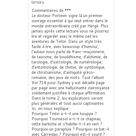
tirroirs.
Commentaires de ***
Le docteur Portevin signe là un premier
ouvrage essentiel à qui veut entrer dans le
monde extraordinaire créé par Hergé. Plus
jamais après cette lecture vous ne pourrez
lire et regarder avec le même oeil les
aventures de Tintin. Dans un style très
facile à lire, avec beaucoup d’humour,
l’auteur nous parle de franc-maçonnerie,
de taoisme, de bouddhisme, d’alchimie, de
tarologie, d’astrologie, de numérologie,
d’entomologie, de chimie, de symbolique,
de christianisme, d’antiquité gréco-
romaine, des jeux de mots. Tout l’album
Vol 714 pour Sydney y est détaillé page
par page avec une hallucinante clairvoyance
solidement justifiée à chaque affirmation.
Dans le tome 2, les explications seront
plus générales et tout aussi captivantes.
Ici, on nous explique :
Pourquoi Tintin a-t-il une houppe ?
Pourquoi Tournesol a-t-il ce chapeau,
cette barbiche et s’habille-t-il en vert ?
Pourquoi un parapluie ? Pourquoi se bat-il
avec Carreidas ? Pourquoi est-il sourd ?