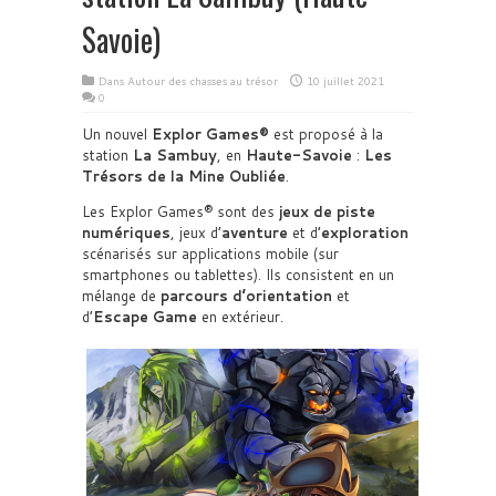
Savoie)
Dans
Autour des chasses au trésor
10 juillet 2021
0
Un nouvel
Explor Games®
est proposé à la
station
La Sambuy
, en
Haute-Savoie
:
Les
Trésors de la Mine Oubliée
.
Les Explor Games® sont des
jeux de piste
numériques
, jeux d’
aventure
et d’
exploration
scénarisés sur applications mobile (sur
smartphones ou tablettes). Ils consistent en un
mélange de
parcours d’orientation
et
d’
Escape Game
en extérieur.