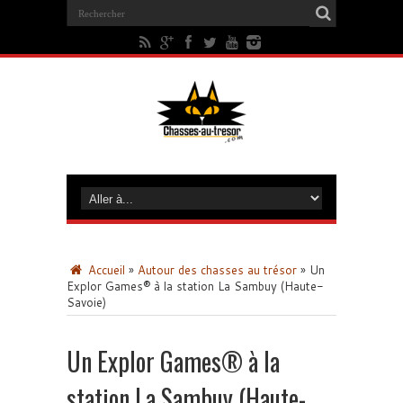
Accueil
»
Autour des chasses au trésor
»
Un
Explor Games® à la station La Sambuy (Haute-
Savoie)
Un Explor Games® à la
station La Sambuy (Haute-