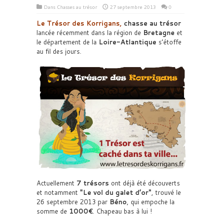
Dans
Chasses au trésor
27 septembre 2013
0
Le Trésor des Korrigans
,
chasse au trésor
lancée récemment dans la région de
Bretagne
et
le département de la
Loire-Atlantique
s’étoffe
au fil des jours.
Actuellement
7 trésors
ont déjà été découverts
et notamment
Le vol du galet d’or
, trouvé le
26 septembre 2013 par
Béno
, qui empoche la
somme de
1000€
. Chapeau bas à lui !