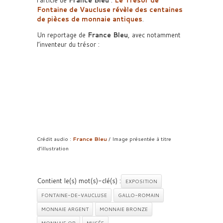
l’article de
France Bleu
:
Le Trésor de
Fontaine de Vaucluse révèle des centaines
de pièces de monnaie antiques
.
Un reportage de
France Bleu
, avec notamment
l’inventeur du trésor :
Crédit audio :
France Bleu
/ Image présentée à titre
d’illustration
Contient le(s) mot(s)-clé(s) :
EXPOSITION
FONTAINE-DE-VAUCLUSE
GALLO-ROMAIN
MONNAIE ARGENT
MONNAIE BRONZE