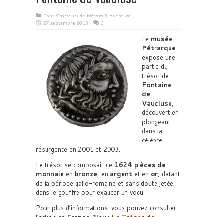
Dans
Chasseurs de trésors & Aventure
27 septembre 2013
0
Le
musée
Pétrarque
expose une
partie du
trésor de
Fontaine
de
Vaucluse
,
découvert en
plongeant
dans la
célèbre
résurgence en 2001 et 2003.
Le trésor se composait de
1624 pièces de
monnaie
en
bronze
, en
argent
et en
or
, datant
de la période gallo-romaine et sans doute jetée
dans le gouffre pour exaucer un voeu.
Pour plus d’informations, vous pouvez consulter