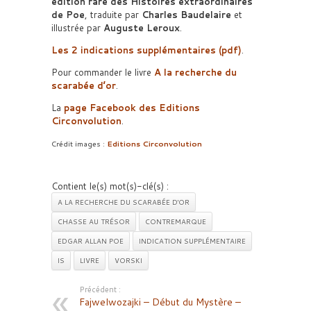
édition rare des Histoires extraordinaires
de Poe
, traduite par
Charles Baudelaire
et
illustrée par
Auguste Leroux
.
Les 2 indications supplémentaires (pdf)
.
Pour commander le livre
A la recherche du
scarabée d’or
.
La
page Facebook des Editions
Circonvolution
.
Crédit images :
Editions Circonvolution
Contient le(s) mot(s)-clé(s) :
A LA RECHERCHE DU SCARABÉE D'OR
CHASSE AU TRÉSOR
CONTREMARQUE
EDGAR ALLAN POE
INDICATION SUPPLÉMENTAIRE
IS
LIVRE
VORSKI
Précédent :
Fajwelwozajki – Début du Mystère –