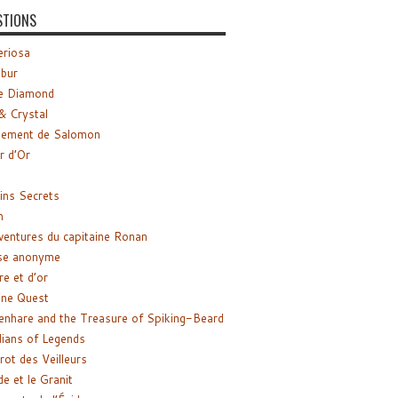
STIONS
riosa
ibur
e Diamond
& Crystal
gement de Salomon
ir d’Or
ns Secrets
m
ventures du capitaine Ronan
se anonyme
re et d’or
ne Quest
enhare and the Treasure of Spiking-Beard
ians of Legends
rot des Veilleurs
de et le Granit