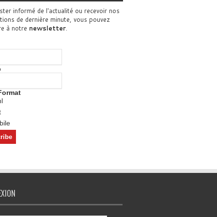
ster informé de l'actualité ou recevoir nos
tions de dernière minute, vous pouvez
re à notre
newsletter
.
o
Format
l
t
ile
EXION