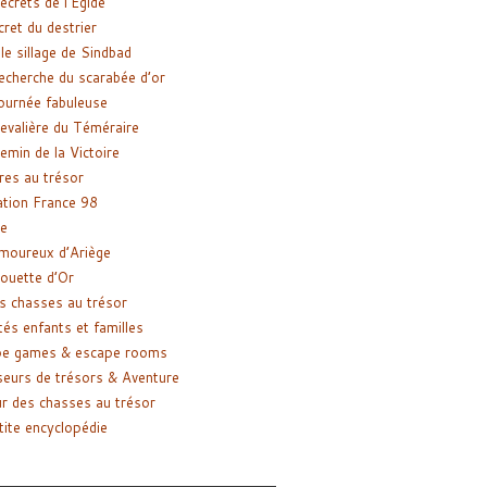
ecrets de l’Égide
cret du destrier
le sillage de Sindbad
recherche du scarabée d’or
ournée fabuleuse
evalière du Téméraire
emin de la Victoire
res au trésor
tion France 98
e
moureux d’Ariège
ouette d’Or
s chasses au trésor
tés enfants et familles
pe games & escape rooms
eurs de trésors & Aventure
r des chasses au trésor
tite encyclopédie