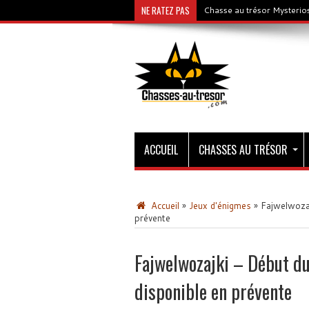
NE RATEZ PAS
Chasse au trésor Mysterios
ACCUEIL
CHASSES AU TRÉSOR
Accueil
»
Jeux d'énigmes
»
Fajwelwozaj
prévente
Fajwelwozajki – Début du
disponible en prévente