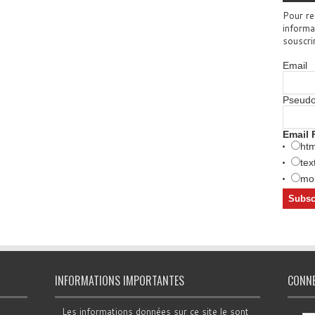
Pour re
informa
souscri
Email
Pseud
Email 
htm
tex
mob
INFORMATIONS IMPORTANTES
CONN
Les informations données sur ce site le sont