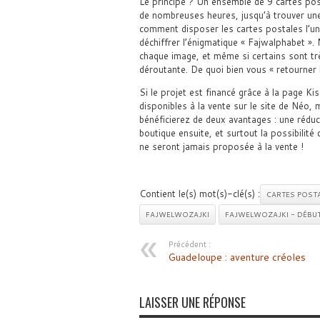
Le principe ? Un ensemble de 9 cartes pos
de nombreuses heures, jusqu’à trouver une 
comment disposer les cartes postales l’u
déchiffrer l’énigmatique « Fajwalphabet »
chaque image, et même si certains sont trè
déroutante. De quoi bien vous « retourner 
Si le projet est financé grâce à la page K
disponibles à la vente sur le site de Néo, 
bénéficierez de deux avantages : une réduc
boutique ensuite, et surtout la possibilité 
ne seront jamais proposée à la vente !
Contient le(s) mot(s)-clé(s) :
CARTES POST
FAJWELWOZAJKI
FAJWELWOZAJKI - DÉBUT
Précédent :
Guadeloupe : aventure créoles
LAISSER UNE RÉPONSE