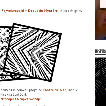
e
Fajwelwozajki – Début du Mystère
, le jeu d’énigmes
INSPIR
soutenir le nouveau projet de
l’Antre de Néo
, intitulé
r KissKissBankBank
fr/projects/fajwelwozajki