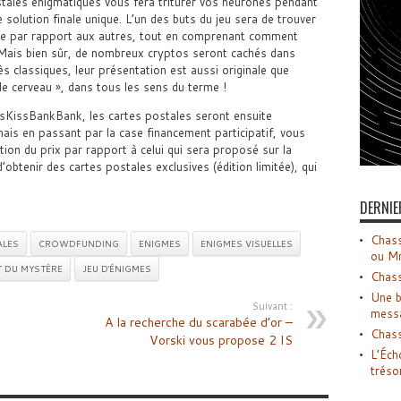
tales énigmatiques vous fera triturer vos neurones pendant
solution finale unique. L’un des buts du jeu sera de trouver
ne par rapport aux autres, tout en comprenant comment
. Mais bien sûr, de nombreux cryptos seront cachés dans
s classiques, leur présentation est aussi originale que
le cerveau », dans tous les sens du terme !
issKissBankBank, les cartes postales seront ensuite
mais en passant par la case financement participatif, vous
tion du prix par rapport à celui qui sera proposé sur la
d’obtenir des cartes postales exclusives (édition limitée), qui
DERNIE
Chass
ALES
CROWDFUNDING
ENIGMES
ENIGMES VISUELLES
ou M
 DU MYSTÈRE
JEU D'ÉNIGMES
Chass
Une b
Suivant :
mess
A la recherche du scarabée d’or –
Chass
Vorski vous propose 2 IS
L’Éch
tréso