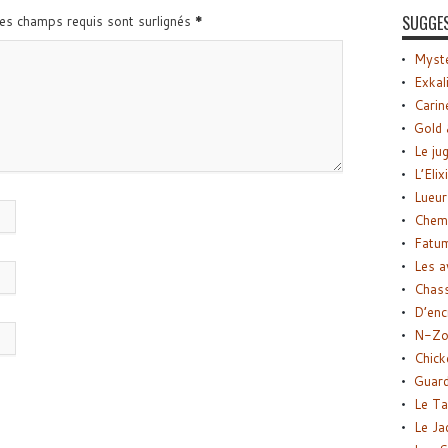
SUGGE
Les champs requis sont surlignés
*
Myste
Exkal
Carin
Gold 
Le ju
L’Elix
Lueur
Chemi
Fatu
Les a
Chas
D’enc
N-Zo
Chick
Guard
Le Ta
Le Ja