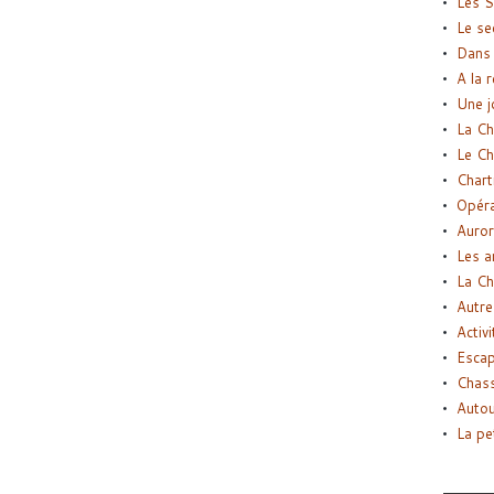
Les S
Le se
Dans 
A la 
Une j
La Ch
Le Ch
Chart
Opéra
Auror
Les a
La Ch
Autre
Activi
Esca
Chass
Autou
La pe