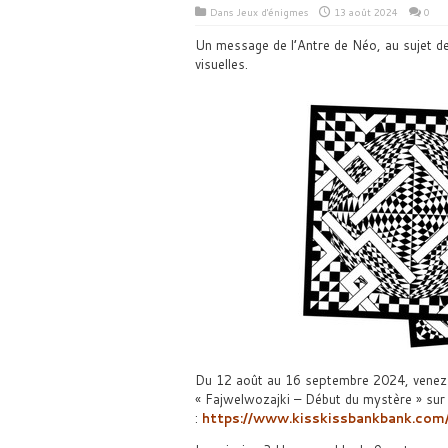
Dans
Jeux d'énigmes
13 août 2024
0
Un message de l’Antre de Néo, au sujet d
visuelles.
Du 12 août au 16 septembre 2024, venez 
« Fajwelwozajki – Début du mystère » su
:
https://www.kisskissbankbank.com/