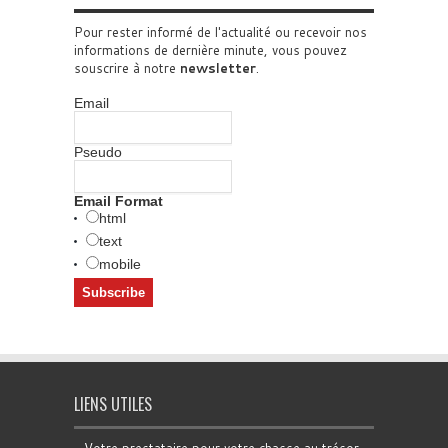
Pour rester informé de l'actualité ou recevoir nos
informations de dernière minute, vous pouvez
souscrire à notre
newsletter
.
Email
Pseudo
Email Format
html
text
mobile
LIENS UTILES
Votre prestataire pour votre chasse au trésor