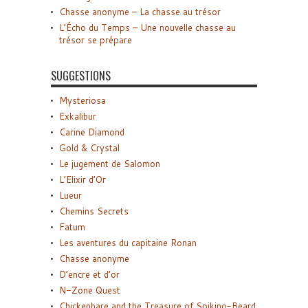
Chasse anonyme – La chasse au trésor
L’Écho du Temps – Une nouvelle chasse au
trésor se prépare
SUGGESTIONS
Mysteriosa
Exkalibur
Carine Diamond
Gold & Crystal
Le jugement de Salomon
L’Elixir d’Or
Lueur
Chemins Secrets
Fatum
Les aventures du capitaine Ronan
Chasse anonyme
D’encre et d’or
N-Zone Quest
Chickenhare and the Treasure of Spiking-Beard