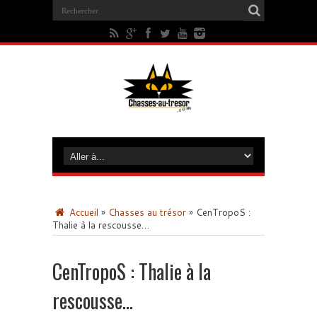
Accueil
»
Chasses au trésor
»
CenTropoS :
Thalie à la rescousse…
CenTropoS : Thalie à la
rescousse…