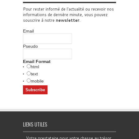
Pour rester informé de l'actualité ou recevoir nos
informations de dernière minute, vous pouvez
souscrire à notre
newsletter
.
Email
Pseudo
Email Format
html
text
mobile
LIENS UTILES
Votre prestataire pour votre chasse au trésor