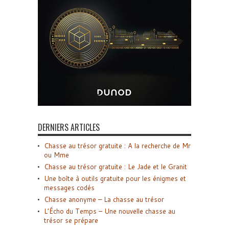
DERNIERS ARTICLES
Chasse au trésor gratuite : A la recherche de Mr
ou Mme
Chasse au trésor gratuite : Le Jade et le Granit
Une boîte à outils gratuite pour les énigmes et
messages codés
Chasse anonyme – La chasse au trésor
L’Écho du Temps – Une nouvelle chasse au
trésor se prépare