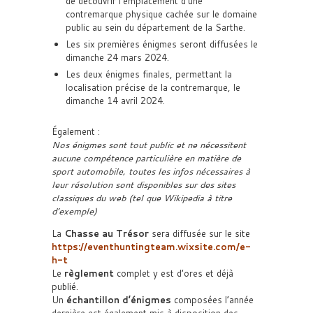
de découvrir l’emplacement d’une
contremarque physique cachée sur le domaine
public au sein du département de la Sarthe.
Les six premières énigmes seront diffusées le
dimanche 24 mars 2024.
Les deux énigmes finales, permettant la
localisation précise de la contremarque, le
dimanche 14 avril 2024.
Également :
Nos énigmes sont tout public et ne nécessitent
aucune compétence particulière en matière de
sport automobile, toutes les infos nécessaires à
leur résolution sont disponibles sur des sites
classiques du web (tel que Wikipedia à titre
d’exemple)
La
Chasse au Trésor
sera diffusée sur le site
https://eventhuntingteam.wixsite.com/e-
h-t
Le
règlement
complet y est d’ores et déjà
publié.
Un
échantillon d’énigmes
composées l’année