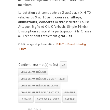
dernière est également mis à disposition des
membres.
La dotation est composée de 2 accès aux X H TX
valables du 9 au 16 juin :
courses
,
village
,
animations
,
concerts
(à titre indicatif : Louise
Attaque, Bigflo et Oli, Ofenbach, Simple Minds)…
L’inscription au site et la participation à la Chasse
au Trésor sont totalement
gratuits
.
Crédit image et présentation :
E.H.T – Event Huntig
Team
Contient le(s) mot(s)-clé(s) :
72
CHASSE AU TRÉSOR
CHASSE AU TRÉSOR DE L'E.H.T 2024
CHASSE AU TRÉSOR EN LIGNE
CHASSE AU TRÉSOR GRATUITE
GRATUIT
LE MANS
PAYS DE LA LOIRE
SARTHE
Précédent :