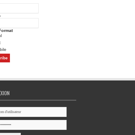
o
Format
l
t
ile
EXION