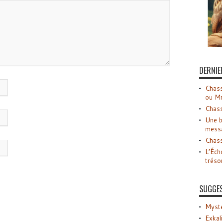
DERNIE
Chass
ou M
Chass
Une b
mess
Chass
L’Éch
tréso
SUGGE
Myste
Exkal