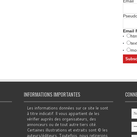
Email
Pseud
Email 
htm
tex
mob
INFORMATIONS IMPORTANTES
CONN
Les informations données sur ce site le sont
à titre indicatif. Il vous appartient de les
vérifier auprès des organisateurs, des
annonceurs ou de tout autre tiers cité.
Certaines illustrations et extraits sont © les
auteurs/éditeurs. Toutefois, nous retirerons