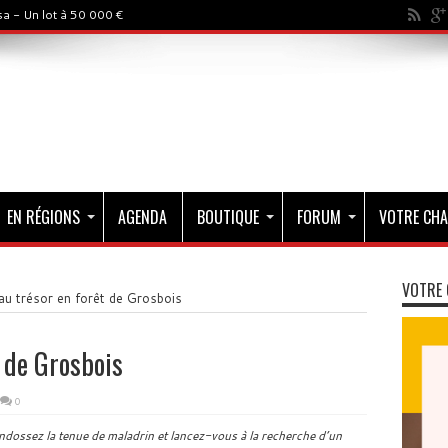
a - Un lot à 50 000 €
EN RÉGIONS
AGENDA
BOUTIQUE
FORUM
VOTRE CHA
VOTRE 
u trésor en forêt de Grosbois
t de Grosbois
0
ndossez la tenue de maladrin et lancez-vous à la recherche d’un