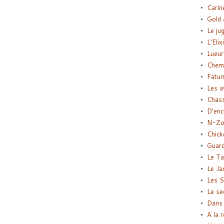
Carin
Gold 
Le ju
L’Elix
Lueur
Chemi
Fatu
Les a
Chas
D’enc
N-Zo
Chick
Guard
Le Ta
Le Ja
Les S
Le se
Dans 
A la 