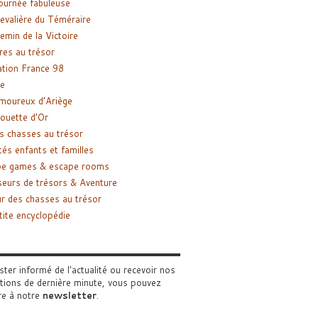
ournée fabuleuse
evalière du Téméraire
emin de la Victoire
res au trésor
tion France 98
e
moureux d’Ariège
ouette d’Or
s chasses au trésor
tés enfants et familles
pe games & escape rooms
eurs de trésors & Aventure
r des chasses au trésor
tite encyclopédie
ster informé de l'actualité ou recevoir nos
tions de dernière minute, vous pouvez
re à notre
newsletter
.