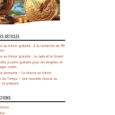
RS ARTICLES
e au trésor gratuite : A la recherche de Mr
me
e au trésor gratuite : Le Jade et le Granit
oîte à outils gratuite pour les énigmes et
ages codés
e anonyme – La chasse au trésor
o du Temps – Une nouvelle chasse au
r se prépare
STIONS
riosa
ibur