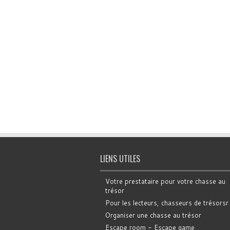
LIENS UTILES
Votre prestataire pour votre chasse au
trésor
Pour les lecteurs, chasseurs de trésorsr
Organiser une chasse au trésor
Escape room - Escape game