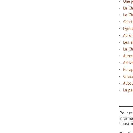
Une j
La Ch
Le Ch
Chart
Opéra
Auror
Les a
La Ch
Autre
Activi
Esca
Chass
Autou
La pe
Pour re
informa
souscri