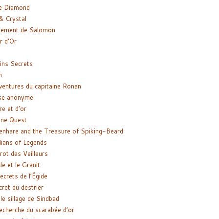
e Diamond
& Crystal
gement de Salomon
ir d’Or
ns Secrets
m
ventures du capitaine Ronan
se anonyme
re et d’or
ne Quest
enhare and the Treasure of Spiking-Beard
ians of Legends
rot des Veilleurs
de et le Granit
ecrets de l’Égide
cret du destrier
le sillage de Sindbad
recherche du scarabée d’or