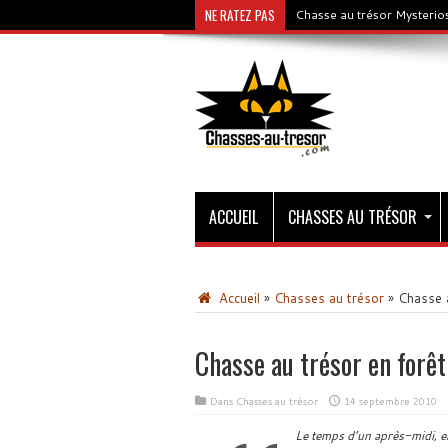
NE RATEZ PAS
Chasse au trésor Mysterios
ACCUEIL
CHASSES AU TRÉSOR
Accueil
»
Chasses au trésor
»
Chasse a
Chasse au trésor en forê
Dans
Chasses au trésor
14 septembre 2010
Le temps d’un après-midi, e